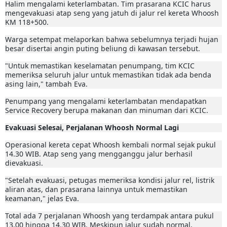
Halim mengalami keterlambatan. Tim prasarana KCIC harus
mengevakuasi atap seng yang jatuh di jalur rel kereta Whoosh
KM 118+500.
Warga setempat melaporkan bahwa sebelumnya terjadi hujan
besar disertai angin puting beliung di kawasan tersebut.
"Untuk memastikan keselamatan penumpang, tim KCIC
memeriksa seluruh jalur untuk memastikan tidak ada benda
asing lain," tambah Eva.
Penumpang yang mengalami keterlambatan mendapatkan
Service Recovery berupa makanan dan minuman dari KCIC.
Evakuasi Selesai, Perjalanan Whoosh Normal Lagi
Operasional kereta cepat Whoosh kembali normal sejak pukul
14.30 WIB. Atap seng yang mengganggu jalur berhasil
dievakuasi.
"Setelah evakuasi, petugas memeriksa kondisi jalur rel, listrik
aliran atas, dan prasarana lainnya untuk memastikan
keamanan," jelas Eva.
Total ada 7 perjalanan Whoosh yang terdampak antara pukul
13.00 hingga 14.30 WIB. Meskipun jalur sudah normal,