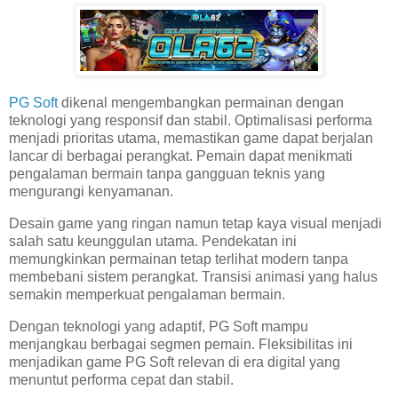
PG Soft
dikenal mengembangkan permainan dengan
teknologi yang responsif dan stabil. Optimalisasi performa
menjadi prioritas utama, memastikan game dapat berjalan
lancar di berbagai perangkat. Pemain dapat menikmati
pengalaman bermain tanpa gangguan teknis yang
mengurangi kenyamanan.
Desain game yang ringan namun tetap kaya visual menjadi
salah satu keunggulan utama. Pendekatan ini
memungkinkan permainan tetap terlihat modern tanpa
membebani sistem perangkat. Transisi animasi yang halus
semakin memperkuat pengalaman bermain.
Dengan teknologi yang adaptif, PG Soft mampu
menjangkau berbagai segmen pemain. Fleksibilitas ini
menjadikan game PG Soft relevan di era digital yang
menuntut performa cepat dan stabil.