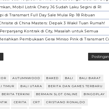
an, Mobil Listrik Chery J6 Sudah Laku Segini di RI
i di Transmart Full Day Sale Mulai Rp 18 Ribuan
 Chrisite di China Masters: Depak 3 Wakil Tuan Rumah!
Perpanjang Kontrak di City, Masalah untuk Semua
iahkan Pembukaan Gerai Miniso Pink di Transmart C
Postinga
COR
AUTUMNWOOD
BAKED
BALI
BALI BARAT
I TIMUR
BALI UTARA
BERITA DAN GAMES TERBARU
BERITA TERKINI
BERMAIN SLOT ONLINE
BINGOPLAY
NTIK
CERITA
CR7
CRISTIANO RONALDO