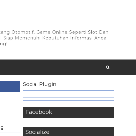
ntang Otomotif, Game Online Seperti Slot Dan
al Siap Memenuhi Kebutuhan Informasi Anda.
ng!
Social Plugin
Facebook
ng
Socialize