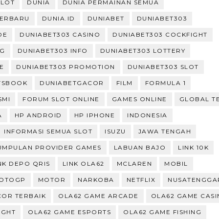
SLOT
DUNIA
DUNIA PERMAINAN SEMUA
TERBARU
DUNIA.ID
DUNIABET
DUNIABET303
DE
DUNIABET303 CASINO
DUNIABET303 COCKFIGHT
NG
DUNIABET303 INFO
DUNIABET303 LOTTERY
E
DUNIABET303 PROMOTION
DUNIABET303 SLOT
TSBOOK
DUNIABETGACOR
FILM
FORMULA 1
SMI
FORUM SLOT ONLINE
GAMES ONLINE
GLOBAL TE
A
HP ANDROID
HP IPHONE
INDONESIA
INFORMASI SEMUA SLOT
ISUZU
JAWA TENGAH
UMPULAN PROVIDER GAMES
LABUAN BAJO
LINK 10K
NK DEPO QRIS
LINK OLA62
MCLAREN
MOBIL
OTOGP
MOTOR
NARKOBA
NETFLIX
NUSATENGGA
COR TERBAIK
OLA62 GAME ARCADE
OLA62 GAME CAS
IGHT
OLA62 GAME ESPORTS
OLA62 GAME FISHING