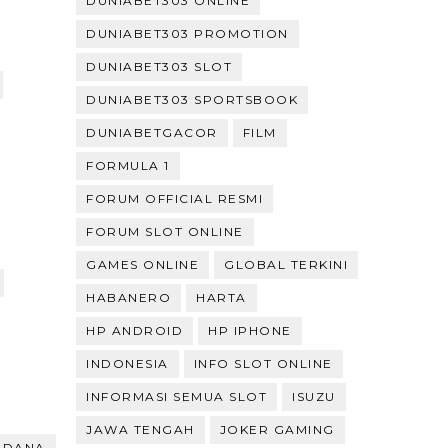
DUNIABET303 ONLINE
DUNIABET303 PROMOTION
DUNIABET303 SLOT
DUNIABET303 SPORTSBOOK
DUNIABETGACOR
FILM
FORMULA 1
FORUM OFFICIAL RESMI
FORUM SLOT ONLINE
GAMES ONLINE
GLOBAL TERKINI
HABANERO
HARTA
HP ANDROID
HP IPHONE
INDONESIA
INFO SLOT ONLINE
INFORMASI SEMUA SLOT
ISUZU
JAWA TENGAH
JOKER GAMING
 DANA