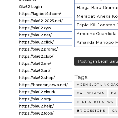
Ola62 Login
Harga Baru Diumumk
https://lagibet4d.com/
Merapat! Aneka Kop
https://ola62-2025.net/
Triple Kill Jonatan
https://ola62.xyz/
Amorim: Guardiola 
https://ola62.net/
https://ola62.click/
Amanda Manopo Mer
https://ola62.promo/
https://ola62.club/
Postingan Lebih Baru
https://ola62.me/
https://ola62.art/
Tags
https://ola62.shop/
https://bocoranjarwo.net/
AGEN SLOT LINK GA
https://ola62.cloud/
BALI SELATAN
BAL
https://ola62.org/
BERITA HOT NEWS
https://ola62.help/
BRIDGESTONE
CA
https://ola62.food/