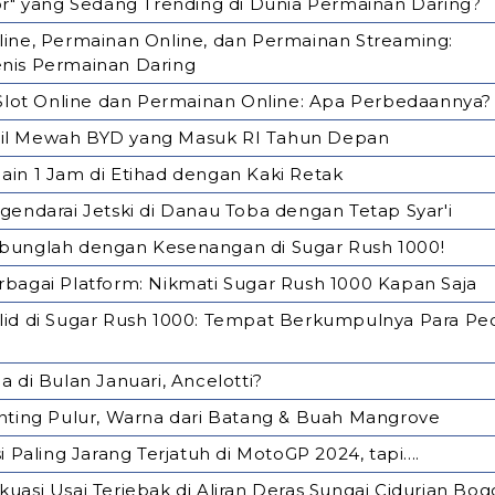
or" yang Sedang Trending di Dunia Permainan Daring?
line, Permainan Online, dan Permainan Streaming:
nis Permainan Daring
ot Online dan Permainan Online: Apa Perbedaannya?
il Mewah BYD yang Masuk RI Tahun Depan
in 1 Jam di Etihad dengan Kaki Retak
gendarai Jetski di Danau Toba dengan Tetap Syar'i
bunglah dengan Kesenangan di Sugar Rush 1000!
bagai Platform: Nikmati Sugar Rush 1000 Kapan Saja
lid di Sugar Rush 1000: Tempat Berkumpulnya Para Pec
 di Bulan Januari, Ancelotti?
nting Pulur, Warna dari Batang & Buah Mangrove
i Paling Jarang Terjatuh di MotoGP 2024, tapi....
uasi Usai Terjebak di Aliran Deras Sungai Cidurian Bog