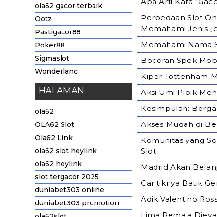
Apa Arti Kata "Gac
ola62 gacor terbaik
Perbedaan Slot On
Ootz
Memahami Jenis-je
Pastigacor88
Memahami Nama Sl
Poker88
Sigmaslot
Bocoran Spek Mob
Wonderland
Kiper Tottenham Ma
HALAMAN
Aksi Umi Pipik Men
Kesimpulan: Berga
ola62
Akses Mudah di Ber
OLA62 Slot
Ola62 Link
Komunitas yang So
ola62 slot heylink
Slot
ola62 heylink
Madrid Akan Belanja
slot tergacor 2025
Cantiknya Batik Ge
duniabet303 online
Adik Valentino Ross
duniabet303 promotion
Lima Remaja Dievak
ola62slot