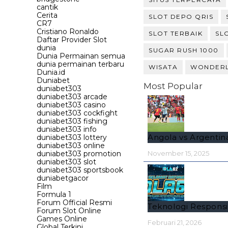
cantik
Cerita
SLOT DEPO QRIS
CR7
Cristiano Ronaldo
SLOT TERBAIK
SL
Daftar Provider Slot
dunia
SUGAR RUSH 1000
Dunia Permainan semua
dunia permainan terbaru
WISATA
WONDER
Dunia.id
Duniabet
Most Popular
duniabet303
duniabet303 arcade
duniabet303 casino
duniabet303 cockfight
duniabet303 fishing
duniabet303 info
Angola vs Argentin
duniabet303 lottery
duniabet303 online
duniabet303 promotion
November 15, 2025
duniabet303 slot
duniabet303 sportsbook
duniabetgacor
Film
Formula 1
Forum Official Resmi
Teknologi Responsi
Forum Slot Online
Games Online
Februari 21, 2026
Global Terkini