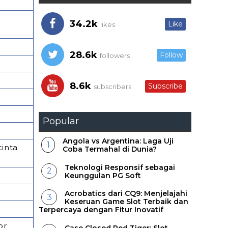
34.2k
Like
likes
28.6k
Follow
followers
8.6k
Subscribe
subscribers
Popular
Angola vs Argentina: Laga Uji
inta
Coba Termahal di Dunia?
Teknologi Responsif sebagai
Keunggulan PG Soft
Acrobatics dari CQ9: Menjelajahi
Keseruan Game Slot Terbaik dan
Terpercaya dengan Fitur Inovatif
or
Case Closed Red Tiger: Slot