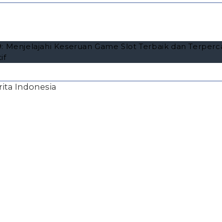
9: Menjelajahi Keseruan Game Slot Terbaik dan Terperc
if
ita Indonesia