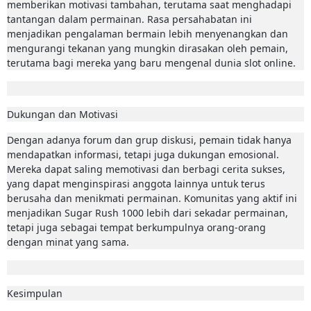
memberikan motivasi tambahan, terutama saat menghadapi
tantangan dalam permainan. Rasa persahabatan ini
menjadikan pengalaman bermain lebih menyenangkan dan
mengurangi tekanan yang mungkin dirasakan oleh pemain,
terutama bagi mereka yang baru mengenal dunia slot online.
Dukungan dan Motivasi
Dengan adanya forum dan grup diskusi, pemain tidak hanya
mendapatkan informasi, tetapi juga dukungan emosional.
Mereka dapat saling memotivasi dan berbagi cerita sukses,
yang dapat menginspirasi anggota lainnya untuk terus
berusaha dan menikmati permainan. Komunitas yang aktif ini
menjadikan Sugar Rush 1000 lebih dari sekadar permainan,
tetapi juga sebagai tempat berkumpulnya orang-orang
dengan minat yang sama.
Kesimpulan