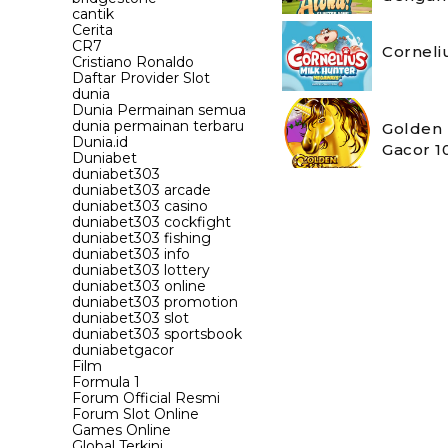
cantik
Cerita
CR7
Corneli
Cristiano Ronaldo
Daftar Provider Slot
dunia
Dunia Permainan semua
dunia permainan terbaru
Golden 
Dunia.id
Gacor 1
Duniabet
duniabet303
duniabet303 arcade
duniabet303 casino
duniabet303 cockfight
duniabet303 fishing
duniabet303 info
duniabet303 lottery
duniabet303 online
duniabet303 promotion
duniabet303 slot
duniabet303 sportsbook
duniabetgacor
Film
Formula 1
Forum Official Resmi
Forum Slot Online
Games Online
Global Terkini