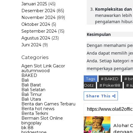
Januari 2025
(45)
Kompleksitas dan 
Desember 2024
(85)
menawarkan lebih 
November 2024
(89)
pengalaman hibura
Oktober 2024
(5)
September 2024
(15)
Kesimpulan
Agustus 2024
(23)
Juni 2024
(9)
Dengan memahami perbe
Anda dapat memilih je
Categories
Anda. Setiap kategori
Agen Slot Link Gacor
memperkaya pengalam
autumnwood
BAKED
Tags
# BAKED
# bi
Bali
Bali Barat
Ootz
# Poker88
# s
Bali Selatan
Bali Timur
Share This
Bali Utara
Berita dan Games Terbaru
Berita hot news
Berita Terkini
Bermain Slot Online
bingoplay
Aloha! 
bk 88
dengan 
bridgestone