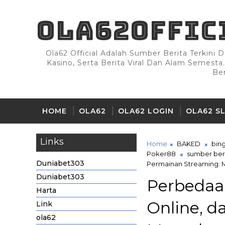
OLA62OFFIC
Ola62 Official Adalah Sumber Berita Terkini
Kasino, Serta Berita Viral Dan Alam Semes
Be
HOME
OLA62
OLA62 LOGIN
OLA62 S
Links
Home
BAKED
bin
Poker88
sumber ber
Duniabet303
Permainan Streaming: 
Duniabet303
Perbedaan
Harta
Online, d
Link
ola62