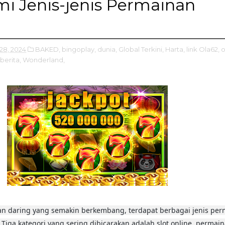
 Jenis-jenis Permainan
8, 2024
BAKED,
bingoplay,
dunia,
Global Terkini,
Harta,
link Ola62,
o
berita,
Wonderland,
n daring yang semakin berkembang, terdapat berbagai jenis pe
Tiga kategori yang sering dibicarakan adalah slot online, permai