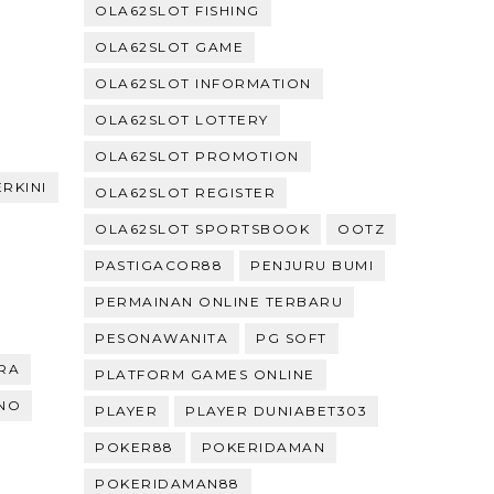
OLA62SLOT FISHING
OLA62SLOT GAME
OLA62SLOT INFORMATION
OLA62SLOT LOTTERY
OLA62SLOT PROMOTION
RKINI
OLA62SLOT REGISTER
OLA62SLOT SPORTSBOOK
OOTZ
PASTIGACOR88
PENJURU BUMI
PERMAINAN ONLINE TERBARU
PESONAWANITA
PG SOFT
RA
PLATFORM GAMES ONLINE
INO
PLAYER
PLAYER DUNIABET303
POKER88
POKERIDAMAN
POKERIDAMAN88