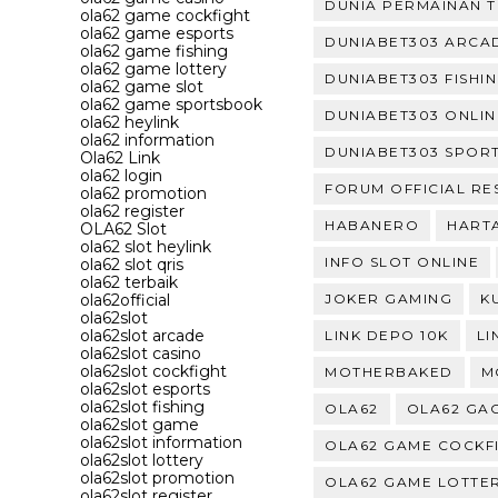
DUNIA PERMAINAN 
ola62 game cockfight
ola62 game esports
DUNIABET303 ARCA
ola62 game fishing
ola62 game lottery
DUNIABET303 FISHI
ola62 game slot
ola62 game sportsbook
DUNIABET303 ONLIN
ola62 heylink
ola62 information
DUNIABET303 SPOR
Ola62 Link
ola62 login
FORUM OFFICIAL RE
ola62 promotion
ola62 register
HABANERO
HART
OLA62 Slot
ola62 slot heylink
INFO SLOT ONLINE
ola62 slot qris
ola62 terbaik
ola62official
JOKER GAMING
K
ola62slot
ola62slot arcade
LINK DEPO 10K
LI
ola62slot casino
ola62slot cockfight
MOTHERBAKED
M
ola62slot esports
ola62slot fishing
OLA62
OLA62 GA
ola62slot game
ola62slot information
OLA62 GAME COCKF
ola62slot lottery
ola62slot promotion
OLA62 GAME LOTTE
ola62slot register