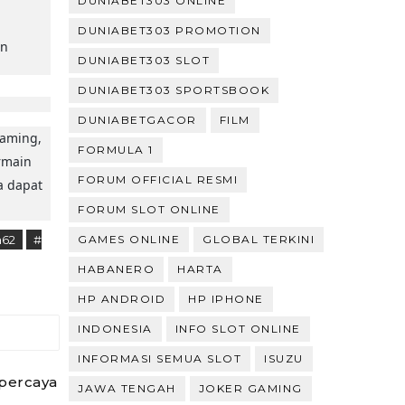
DUNIABET303 ONLINE
DUNIABET303 PROMOTION
an
DUNIABET303 SLOT
DUNIABET303 SPORTSBOOK
DUNIABETGACOR
FILM
eaming,
FORMULA 1
rmain
FORUM OFFICIAL RESMI
a dapat
FORUM SLOT ONLINE
a62
#
GAMES ONLINE
GLOBAL TERKINI
HABANERO
HARTA
HP ANDROID
HP IPHONE
INDONESIA
INFO SLOT ONLINE
INFORMASI SEMUA SLOT
ISUZU
rpercaya
JAWA TENGAH
JOKER GAMING