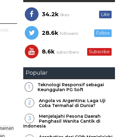
34.2k
Like
likes
la62,
28.6k
Follow
followers
8.6k
Subscribe
subscribers
Popular
Teknologi Responsif sebagai
Keunggulan PG Soft
Angola vs Argentina: Laga Uji
Coba Termahal di Dunia?
Menjelajahi Pesona Daerah
Penghasil Wanita Cantik di
Indonesia
rmainan
nan
Acrobatics dari CQ9: Menjelajahi