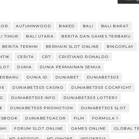
COR
AUTUMNWOOD
BAKED
BALI
BALI BARAT
I TIMUR
BALI UTARA
BERITA DAN GAMES TERBARU
BERITA TERKINI
BERMAIN SLOT ONLINE
BINGOPLAY
NTIK
CERITA
CR7
CRISTIANO RONALDO
SLOT
DUNIA
DUNIA PERMAINAN SEMUA
TERBARU
DUNIA.ID
DUNIABET
DUNIABET303
DE
DUNIABET303 CASINO
DUNIABET303 COCKFIGHT
NG
DUNIABET303 INFO
DUNIABET303 LOTTERY
E
DUNIABET303 PROMOTION
DUNIABET303 SLOT
TSBOOK
DUNIABETGACOR
FILM
FORMULA 1
SMI
FORUM SLOT ONLINE
GAMES ONLINE
GLOBAL TE
A
HP ANDROID
HP IPHONE
INDONESIA