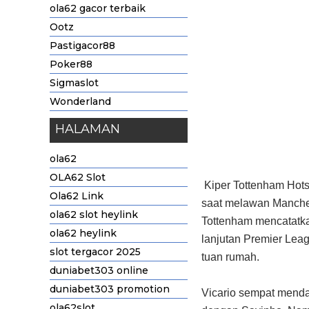
ola62 gacor terbaik
Ootz
Pastigacor88
Poker88
Sigmaslot
Wonderland
HALAMAN
ola62
OLA62 Slot
Kiper Tottenham Hot
Ola62 Link
saat melawan Manchest
ola62 slot heylink
Tottenham mencatatka
ola62 heylink
lanjutan Premier Leag
slot tergacor 2025
tuan rumah.
duniabet303 online
duniabet303 promotion
Vicario sempat menda
ola62slot