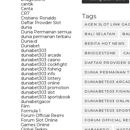
cantik
Cerita
CR7
Tags
Cristiano Ronaldo
Daftar Provider Slot
AGEN SLOT LINK GA
dunia
Dunia Permainan semua
BALI SELATAN
BAL
dunia permainan terbaru
Dunia.id
BERITA HOT NEWS
Duniabet
duniabet303
BRIDGESTONE
CA
duniabet303 arcade
duniabet303 casino
DAFTAR PROVIDER 
duniabet303 cockfight
duniabet303 fishing
DUNIA PERMAINAN 
duniabet303 info
duniabet303 lottery
DUNIABET303 ARCA
duniabet303 online
duniabet303 promotion
DUNIABET303 FISHI
duniabet303 slot
duniabet303 sportsbook
DUNIABET303 ONLIN
duniabetgacor
Film
Formula 1
DUNIABET303 SPOR
Forum Official Resmi
Forum Slot Online
FORUM OFFICIAL RE
Games Online
Global Terkini
HABANERO
HART