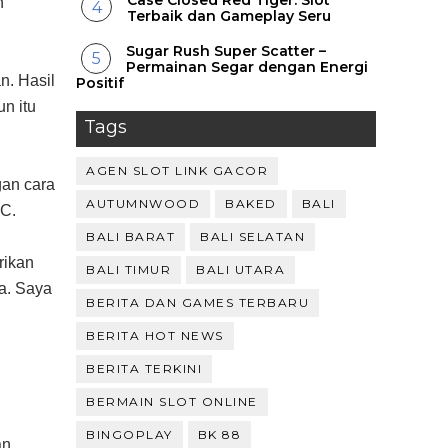
n
Terbaik dan Gameplay Seru
Sugar Rush Super Scatter –
Permainan Segar dengan Energi
n. Hasil
Positif
n itu
Tags
AGEN SLOT LINK GACOR
an cara
AUTUMNWOOD
BAKED
BALI
BC.
BALI BARAT
BALI SELATAN
rikan
BALI TIMUR
BALI UTARA
a. Saya
BERITA DAN GAMES TERBARU
BERITA HOT NEWS
BERITA TERKINI
BERMAIN SLOT ONLINE
BINGOPLAY
BK 88
an