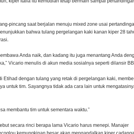
, kiper Italia itu kemudian tetap bermain sampai pertandinga
incang-pincang saat berjalan menuju mixed zone usai pertandinga
enunjukkan bahwa tulang pergelangan kaki kanan kiper 28 tahu
asi.
embawa Anda naik, dan kadang itu juga menantang Anda deng
a," Vicario menulis di akun media sosialnya seperti dilansir B
i Etihad dengan tulang yang retak di pergelangan kaki, membe
ya untuk tim. Sayangnya tidak ada cara lain untuk mengatasiny
isa membantu tim untuk sementara waktu."
but secara rinci berapa lama Vicario harus menepi. Manajer
ecoglou kemungkinan besar akan mengandalkan kiper cadang