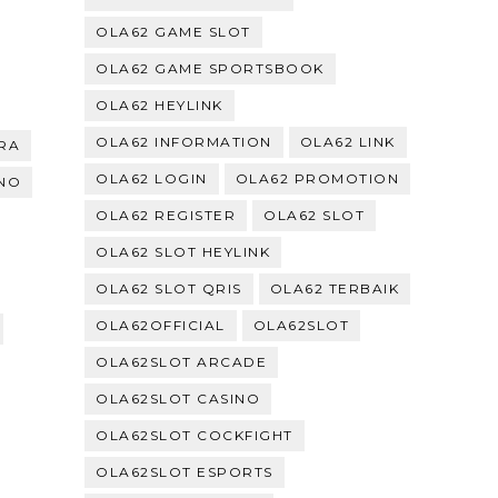
OLA62 GAME SLOT
OLA62 GAME SPORTSBOOK
OLA62 HEYLINK
OLA62 INFORMATION
OLA62 LINK
RA
OLA62 LOGIN
OLA62 PROMOTION
INO
OLA62 REGISTER
OLA62 SLOT
OLA62 SLOT HEYLINK
OLA62 SLOT QRIS
OLA62 TERBAIK
OLA62OFFICIAL
OLA62SLOT
OLA62SLOT ARCADE
OLA62SLOT CASINO
OLA62SLOT COCKFIGHT
OLA62SLOT ESPORTS