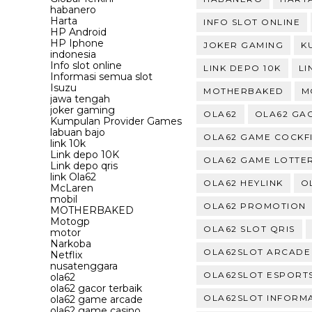
habanero
Harta
INFO SLOT ONLINE
HP Android
HP Iphone
JOKER GAMING
K
indonesia
Info slot online
LINK DEPO 10K
LI
Informasi semua slot
Isuzu
MOTHERBAKED
M
jawa tengah
joker gaming
OLA62
OLA62 GA
Kumpulan Provider Games
labuan bajo
OLA62 GAME COCKF
link 10k
Link depo 10K
OLA62 GAME LOTTE
Link depo qris
link Ola62
OLA62 HEYLINK
O
McLaren
mobil
OLA62 PROMOTION
MOTHERBAKED
Motogp
OLA62 SLOT QRIS
motor
Narkoba
OLA62SLOT ARCADE
Netflix
nusatenggara
OLA62SLOT ESPORT
ola62
ola62 gacor terbaik
OLA62SLOT INFORM
ola62 game arcade
ola62 game casino