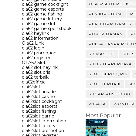
ola62 game cockfight
OLA62SLOT REGISTE
ola62 game esports
ola62 game fishing
PENJURU BUMI
PE
ola62 game lottery
ola62 game slot
PLATFORM GAMES O
ola62 game sportsbook
ola62 heylink
POKERIDAMAN
P
ola62 information
Ola62 Link
PULSA TANPA POTO
ola62 login
ola62 promotion
SIGMASLOT
SITUS
ola62 register
OLA62 Slot
SITUS TERPERCAYA
ola62 slot heylink
ola62 slot qris
SLOT DEPO QRIS
ola62 terbaik
ola62official
SLOT TERBAIK
SL
ola62slot
ola62slot arcade
SUGAR RUSH 1000
ola62slot casino
ola62slot cockfight
WISATA
WONDER
ola62slot esports
ola62slot fishing
Most Popular
ola62slot game
ola62slot information
ola62slot lottery
ola62slot promotion
ola62slot register