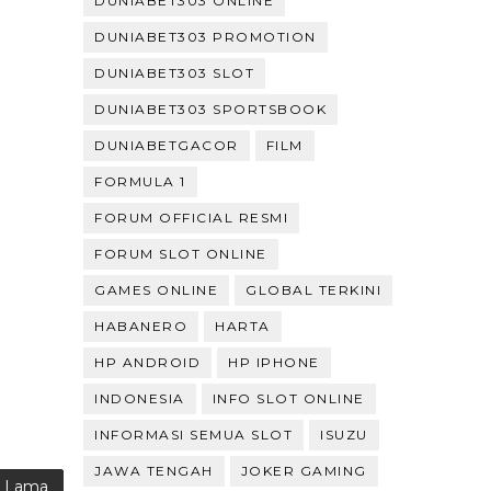
DUNIABET303 ONLINE
DUNIABET303 PROMOTION
DUNIABET303 SLOT
DUNIABET303 SPORTSBOOK
DUNIABETGACOR
FILM
FORMULA 1
FORUM OFFICIAL RESMI
FORUM SLOT ONLINE
GAMES ONLINE
GLOBAL TERKINI
HABANERO
HARTA
HP ANDROID
HP IPHONE
INDONESIA
INFO SLOT ONLINE
INFORMASI SEMUA SLOT
ISUZU
JAWA TENGAH
JOKER GAMING
g Lama