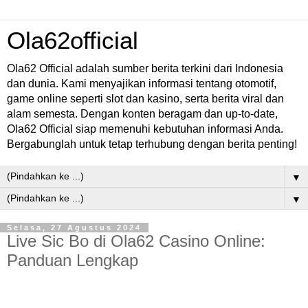
Ola62official
Ola62 Official adalah sumber berita terkini dari Indonesia
dan dunia. Kami menyajikan informasi tentang otomotif,
game online seperti slot dan kasino, serta berita viral dan
alam semesta. Dengan konten beragam dan up-to-date,
Ola62 Official siap memenuhi kebutuhan informasi Anda.
Bergabunglah untuk tetap terhubung dengan berita penting!
▼
▼
Selasa, 27 Agustus 2024
Live Sic Bo di Ola62 Casino Online:
Panduan Lengkap