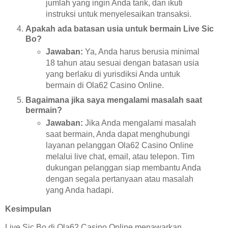
jumlah yang ingin Anda tarik, dan ikuti
instruksi untuk menyelesaikan transaksi.
Apakah ada batasan usia untuk bermain Live Sic
Bo?
Jawaban:
Ya, Anda harus berusia minimal
18 tahun atau sesuai dengan batasan usia
yang berlaku di yurisdiksi Anda untuk
bermain di Ola62 Casino Online.
Bagaimana jika saya mengalami masalah saat
bermain?
Jawaban:
Jika Anda mengalami masalah
saat bermain, Anda dapat menghubungi
layanan pelanggan Ola62 Casino Online
melalui live chat, email, atau telepon. Tim
dukungan pelanggan siap membantu Anda
dengan segala pertanyaan atau masalah
yang Anda hadapi.
Kesimpulan
Live Sic Bo di Ola62 Casino Online menawarkan