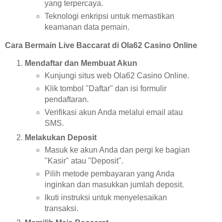
yang terpercaya.
Teknologi enkripsi untuk memastikan
keamanan data pemain.
Cara Bermain Live Baccarat di Ola62 Casino Online
Mendaftar dan Membuat Akun
Kunjungi situs web Ola62 Casino Online.
Klik tombol "Daftar" dan isi formulir
pendaftaran.
Verifikasi akun Anda melalui email atau
SMS.
Melakukan Deposit
Masuk ke akun Anda dan pergi ke bagian
"Kasir" atau "Deposit".
Pilih metode pembayaran yang Anda
inginkan dan masukkan jumlah deposit.
Ikuti instruksi untuk menyelesaikan
transaksi.