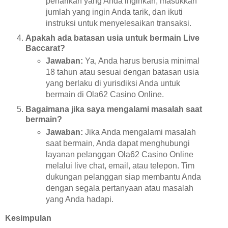
penarikan yang Anda inginkan, masukkan
jumlah yang ingin Anda tarik, dan ikuti
instruksi untuk menyelesaikan transaksi.
Apakah ada batasan usia untuk bermain Live
Baccarat?
Jawaban:
Ya, Anda harus berusia minimal
18 tahun atau sesuai dengan batasan usia
yang berlaku di yurisdiksi Anda untuk
bermain di Ola62 Casino Online.
Bagaimana jika saya mengalami masalah saat
bermain?
Jawaban:
Jika Anda mengalami masalah
saat bermain, Anda dapat menghubungi
layanan pelanggan Ola62 Casino Online
melalui live chat, email, atau telepon. Tim
dukungan pelanggan siap membantu Anda
dengan segala pertanyaan atau masalah
yang Anda hadapi.
Kesimpulan