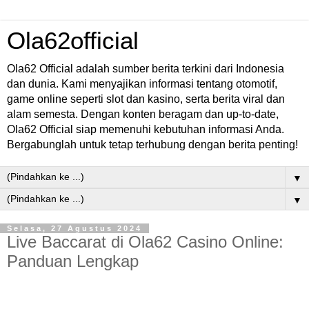
Ola62official
Ola62 Official adalah sumber berita terkini dari Indonesia
dan dunia. Kami menyajikan informasi tentang otomotif,
game online seperti slot dan kasino, serta berita viral dan
alam semesta. Dengan konten beragam dan up-to-date,
Ola62 Official siap memenuhi kebutuhan informasi Anda.
Bergabunglah untuk tetap terhubung dengan berita penting!
▼
▼
Selasa, 27 Agustus 2024
Live Baccarat di Ola62 Casino Online:
Panduan Lengkap