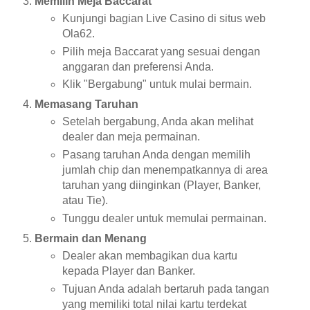
Memilih Meja Baccarat
Kunjungi bagian Live Casino di situs web
Ola62.
Pilih meja Baccarat yang sesuai dengan
anggaran dan preferensi Anda.
Klik "Bergabung" untuk mulai bermain.
Memasang Taruhan
Setelah bergabung, Anda akan melihat
dealer dan meja permainan.
Pasang taruhan Anda dengan memilih
jumlah chip dan menempatkannya di area
taruhan yang diinginkan (Player, Banker,
atau Tie).
Tunggu dealer untuk memulai permainan.
Bermain dan Menang
Dealer akan membagikan dua kartu
kepada Player dan Banker.
Tujuan Anda adalah bertaruh pada tangan
yang memiliki total nilai kartu terdekat