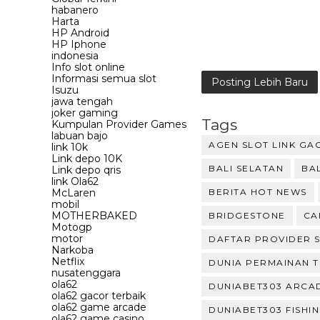
habanero
Harta
HP Android
HP Iphone
indonesia
Info slot online
Informasi semua slot
Posting Lebih Baru
Isuzu
jawa tengah
joker gaming
Tags
Kumpulan Provider Games
labuan bajo
AGEN SLOT LINK GA
link 10k
Link depo 10K
BALI SELATAN
BAL
Link depo qris
link Ola62
McLaren
BERITA HOT NEWS
mobil
MOTHERBAKED
BRIDGESTONE
CA
Motogp
motor
DAFTAR PROVIDER 
Narkoba
Netflix
DUNIA PERMAINAN 
nusatenggara
ola62
DUNIABET303 ARCA
ola62 gacor terbaik
ola62 game arcade
DUNIABET303 FISHI
ola62 game casino