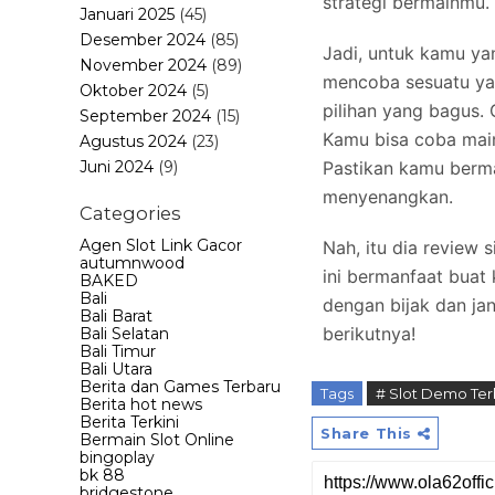
strategi bermainmu.
Januari 2025
(45)
Desember 2024
(85)
Jadi, untuk kamu ya
November 2024
(89)
mencoba sesuatu yang
Oktober 2024
(5)
pilihan yang bagus. 
September 2024
(15)
Kamu bisa coba mai
Agustus 2024
(23)
Juni 2024
(9)
Pastikan kamu berma
menyenangkan.
Categories
Agen Slot Link Gacor
Nah, itu dia review 
autumnwood
ini bermanfaat buat
BAKED
Bali
dengan bijak dan ja
Bali Barat
berikutnya!
Bali Selatan
Bali Timur
Bali Utara
Berita dan Games Terbaru
Tags
# Slot Demo Ter
Berita hot news
Berita Terkini
Share This
Bermain Slot Online
bingoplay
bk 88
bridgestone