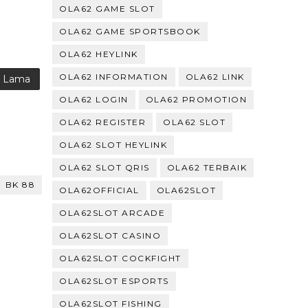
OLA62 GAME SLOT
OLA62 GAME SPORTSBOOK
OLA62 HEYLINK
OLA62 INFORMATION
OLA62 LINK
g Lama
OLA62 LOGIN
OLA62 PROMOTION
OLA62 REGISTER
OLA62 SLOT
OLA62 SLOT HEYLINK
OLA62 SLOT QRIS
OLA62 TERBAIK
BK 88
OLA62OFFICIAL
OLA62SLOT
OLA62SLOT ARCADE
OLA62SLOT CASINO
OLA62SLOT COCKFIGHT
OLA62SLOT ESPORTS
OLA62SLOT FISHING