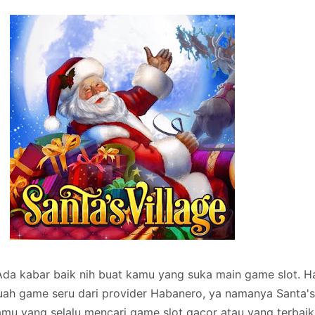
da kabar baik nih buat kamu yang suka main game slot. Har
ah game seru dari provider Habanero, ya namanya Santa's
kamu yang selalu mencari game slot gacor atau yang terbaik