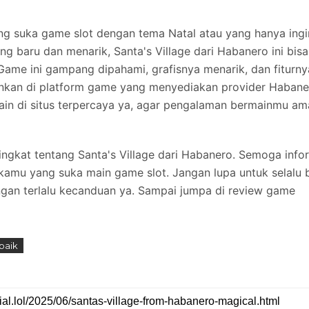
ng suka game slot dengan tema Natal atau yang hanya ingi
 baru dan menarik, Santa's Village dari Habanero ini bisa
Game ini gampang dipahami, grafisnya menarik, dan fiturny
nkan di platform game yang menyediakan provider Habane
in di situs terpercaya ya, agar pengalaman bermainmu a
singkat tentang Santa's Village dari Habanero. Semoga info
 kamu yang suka main game slot. Jangan lupa untuk selalu 
ngan terlalu kecanduan ya. Sampai jumpa di review game
baik