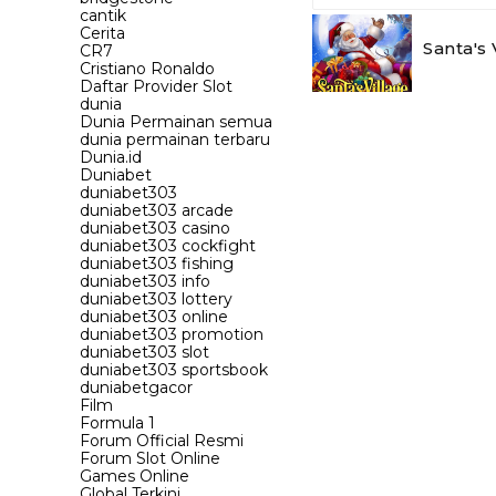
cantik
Cerita
Santa's
CR7
Cristiano Ronaldo
Daftar Provider Slot
dunia
Dunia Permainan semua
dunia permainan terbaru
Dunia.id
Duniabet
duniabet303
duniabet303 arcade
duniabet303 casino
duniabet303 cockfight
duniabet303 fishing
duniabet303 info
duniabet303 lottery
duniabet303 online
duniabet303 promotion
duniabet303 slot
duniabet303 sportsbook
duniabetgacor
Film
Formula 1
Forum Official Resmi
Forum Slot Online
Games Online
Global Terkini