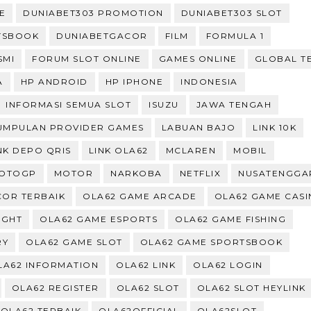
E
DUNIABET303 PROMOTION
DUNIABET303 SLOT
TSBOOK
DUNIABETGACOR
FILM
FORMULA 1
SMI
FORUM SLOT ONLINE
GAMES ONLINE
GLOBAL TE
A
HP ANDROID
HP IPHONE
INDONESIA
INFORMASI SEMUA SLOT
ISUZU
JAWA TENGAH
UMPULAN PROVIDER GAMES
LABUAN BAJO
LINK 10K
NK DEPO QRIS
LINK OLA62
MCLAREN
MOBIL
OTOGP
MOTOR
NARKOBA
NETFLIX
NUSATENGGA
COR TERBAIK
OLA62 GAME ARCADE
OLA62 GAME CAS
IGHT
OLA62 GAME ESPORTS
OLA62 GAME FISHING
RY
OLA62 GAME SLOT
OLA62 GAME SPORTSBOOK
LA62 INFORMATION
OLA62 LINK
OLA62 LOGIN
OLA62 REGISTER
OLA62 SLOT
OLA62 SLOT HEYLINK
OLA62 TERBAIK
OLA62OFFICIAL
OLA62SLOT