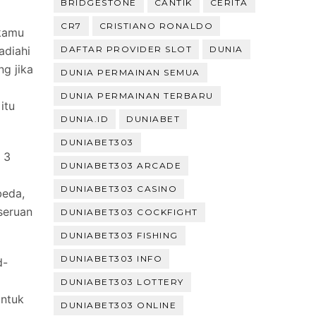
BRIDGESTONE
CANTIK
CERITA
CR7
CRISTIANO RONALDO
 kamu
adiahi
DAFTAR PROVIDER SLOT
DUNIA
ng jika
DUNIA PERMAINAN SEMUA
DUNIA PERMAINAN TERBARU
itu
DUNIA.ID
DUNIABET
DUNIABET303
 3
DUNIABET303 ARCADE
DUNIABET303 CASINO
beda,
eseruan
DUNIABET303 COCKFIGHT
DUNIABET303 FISHING
DUNIABET303 INFO
d-
DUNIABET303 LOTTERY
untuk
DUNIABET303 ONLINE