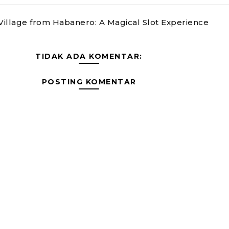
 Village from Habanero: A Magical Slot Experience
TIDAK ADA KOMENTAR:
POSTING KOMENTAR