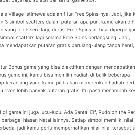
apat bayaran. Itu standar sih di game slot.
a's Village istimewa adalah fitur Free Spins-nya. Jadi, jika
n 3 simbol scatters dalam putaran apa pun, kamu akan dih
n yang lebih seru lagi, durasi Free Spins ini bisa diperpanja
mbol scatters lagi selama Free Spins berlangsung. Jadi,
a mendapatkan putaran gratis berulang-ulang tanpa henti, 
a fitur Bonus game yang bisa diaktifkan dengan mendapatkan
nus game ini, kamu bisa memilih hadiah di balik beberapa
tiap keranjang yang kamu pilih akan memberikan hadiah ber
tau even lebih banyak putaran gratis. Itu pasti menambah k
 di game ini juga lucu-lucu. Ada Santa, Elf, Rudolph the Re
berbagai hiasan Natal lainnya. Setiap simbol memiliki nilai
beda, jadi kamu perlu memperhatikan nilai-nilai tersebut 