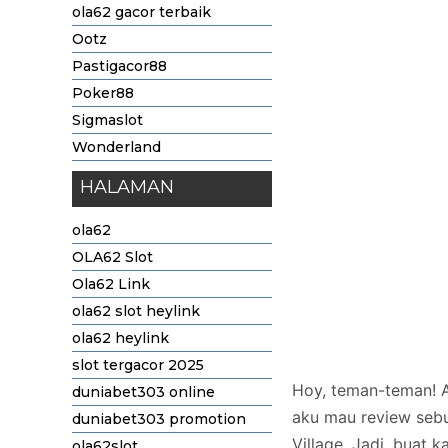
ola62 gacor terbaik
Ootz
Pastigacor88
Poker88
Sigmaslot
Wonderland
HALAMAN
ola62
OLA62 Slot
Ola62 Link
ola62 slot heylink
ola62 heylink
slot tergacor 2025
Hoy, teman-teman! A
duniabet303 online
aku mau review sebu
duniabet303 promotion
Village. Jadi, buat 
ola62slot