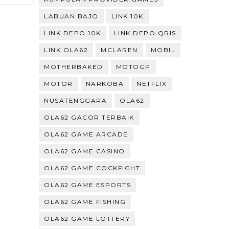
LABUAN BAJO
LINK 10K
LINK DEPO 10K
LINK DEPO QRIS
LINK OLA62
MCLAREN
MOBIL
MOTHERBAKED
MOTOGP
MOTOR
NARKOBA
NETFLIX
NUSATENGGARA
OLA62
OLA62 GACOR TERBAIK
OLA62 GAME ARCADE
OLA62 GAME CASINO
OLA62 GAME COCKFIGHT
OLA62 GAME ESPORTS
OLA62 GAME FISHING
OLA62 GAME LOTTERY