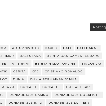
Postin
COR
AUTUMNWOOD
BAKED
BALI
BALI BARAT
I TIMUR
BALI UTARA
BERITA DAN GAMES TERBARU
BERITA TERKINI
BERMAIN SLOT ONLINE
BINGOPLAY
NTIK
CERITA
CR7
CRISTIANO RONALDO
SLOT
DUNIA
DUNIA PERMAINAN SEMUA
TERBARU
DUNIA.ID
DUNIABET
DUNIABET303
DE
DUNIABET303 CASINO
DUNIABET303 COCKFIGHT
NG
DUNIABET303 INFO
DUNIABET303 LOTTERY