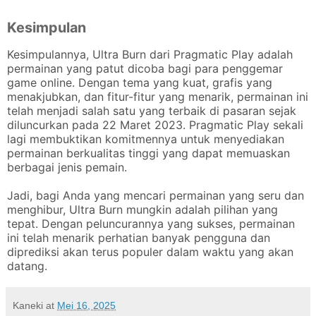
Kesimpulan
Kesimpulannya, Ultra Burn dari Pragmatic Play adalah
permainan yang patut dicoba bagi para penggemar
game online. Dengan tema yang kuat, grafis yang
menakjubkan, dan fitur-fitur yang menarik, permainan ini
telah menjadi salah satu yang terbaik di pasaran sejak
diluncurkan pada 22 Maret 2023. Pragmatic Play sekali
lagi membuktikan komitmennya untuk menyediakan
permainan berkualitas tinggi yang dapat memuaskan
berbagai jenis pemain.
Jadi, bagi Anda yang mencari permainan yang seru dan
menghibur, Ultra Burn mungkin adalah pilihan yang
tepat. Dengan peluncurannya yang sukses, permainan
ini telah menarik perhatian banyak pengguna dan
diprediksi akan terus populer dalam waktu yang akan
datang.
Kaneki
at
Mei 16, 2025