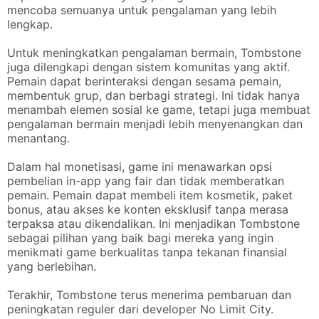
mencoba semuanya untuk pengalaman yang lebih
lengkap.
Untuk meningkatkan pengalaman bermain, Tombstone
juga dilengkapi dengan sistem komunitas yang aktif.
Pemain dapat berinteraksi dengan sesama pemain,
membentuk grup, dan berbagi strategi. Ini tidak hanya
menambah elemen sosial ke game, tetapi juga membuat
pengalaman bermain menjadi lebih menyenangkan dan
menantang.
Dalam hal monetisasi, game ini menawarkan opsi
pembelian in-app yang fair dan tidak memberatkan
pemain. Pemain dapat membeli item kosmetik, paket
bonus, atau akses ke konten eksklusif tanpa merasa
terpaksa atau dikendalikan. Ini menjadikan Tombstone
sebagai pilihan yang baik bagi mereka yang ingin
menikmati game berkualitas tanpa tekanan finansial
yang berlebihan.
Terakhir, Tombstone terus menerima pembaruan dan
peningkatan reguler dari developer No Limit City.