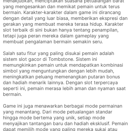
menakjubkan, menciptakan suasana petualangan barat
yang mengesankan dan memikat pemain untuk terus
bermain. Karakter-karakter dalam game ini dirancang
dengan detail yang luar biasa, memberikan ekspresi dan
gerakan yang membuat mereka terasa hidup. Karakter
slot terbaik di sini bukan hanya tentang penampilan,
tetapi juga peran mereka dalam gameplay yang
membuat pengalaman bermain semakin seru.
Salah satu fitur yang paling disukai pemain adalah
sistem slot gacor di Tombstone. Sistem ini
memungkinkan pemain untuk mendapatkan kombinasi
simbol yang menguntungkan dengan lebih mudah,
meningkatkan peluang memenangkan putaran bonus
dan hadiah menarik lainnya. Dengan slot terpercaya
seperti ini, pemain merasa lebih aman dan nyaman saat
bermain.
Game ini juga menawarkan berbagai mode permainan
yang menantang. Dari mode petualangan standar
hingga mode bertema yang unik, setiap mode
menyajikan tantangan baru dan hadiah eksklusif. Pemain
dapat memilih mode yang paling mereka sukai atau