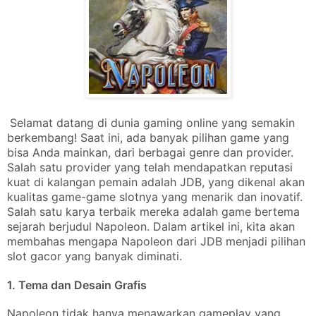
Selamat datang di dunia gaming online yang semakin
berkembang! Saat ini, ada banyak pilihan game yang
bisa Anda mainkan, dari berbagai genre dan provider.
Salah satu provider yang telah mendapatkan reputasi
kuat di kalangan pemain adalah JDB, yang dikenal akan
kualitas game-game slotnya yang menarik dan inovatif.
Salah satu karya terbaik mereka adalah game bertema
sejarah berjudul Napoleon. Dalam artikel ini, kita akan
membahas mengapa Napoleon dari JDB menjadi pilihan
slot gacor yang banyak diminati.
1. Tema dan Desain Grafis
Napoleon tidak hanya menawarkan gameplay yang