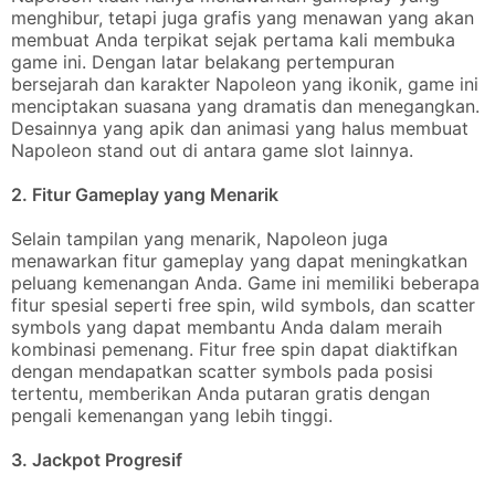
menghibur, tetapi juga grafis yang menawan yang akan
membuat Anda terpikat sejak pertama kali membuka
game ini. Dengan latar belakang pertempuran
bersejarah dan karakter Napoleon yang ikonik, game ini
menciptakan suasana yang dramatis dan menegangkan.
Desainnya yang apik dan animasi yang halus membuat
Napoleon stand out di antara game slot lainnya.
2. Fitur Gameplay yang Menarik
Selain tampilan yang menarik, Napoleon juga
menawarkan fitur gameplay yang dapat meningkatkan
peluang kemenangan Anda. Game ini memiliki beberapa
fitur spesial seperti free spin, wild symbols, dan scatter
symbols yang dapat membantu Anda dalam meraih
kombinasi pemenang. Fitur free spin dapat diaktifkan
dengan mendapatkan scatter symbols pada posisi
tertentu, memberikan Anda putaran gratis dengan
pengali kemenangan yang lebih tinggi.
3. Jackpot Progresif