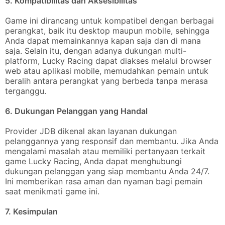
5. Kompatibilitas dan Aksesibilitas
Game ini dirancang untuk kompatibel dengan berbagai
perangkat, baik itu desktop maupun mobile, sehingga
Anda dapat memainkannya kapan saja dan di mana
saja. Selain itu, dengan adanya dukungan multi-
platform, Lucky Racing dapat diakses melalui browser
web atau aplikasi mobile, memudahkan pemain untuk
beralih antara perangkat yang berbeda tanpa merasa
terganggu.
6. Dukungan Pelanggan yang Handal
Provider JDB dikenal akan layanan dukungan
pelanggannya yang responsif dan membantu. Jika Anda
mengalami masalah atau memiliki pertanyaan terkait
game Lucky Racing, Anda dapat menghubungi
dukungan pelanggan yang siap membantu Anda 24/7.
Ini memberikan rasa aman dan nyaman bagi pemain
saat menikmati game ini.
7. Kesimpulan