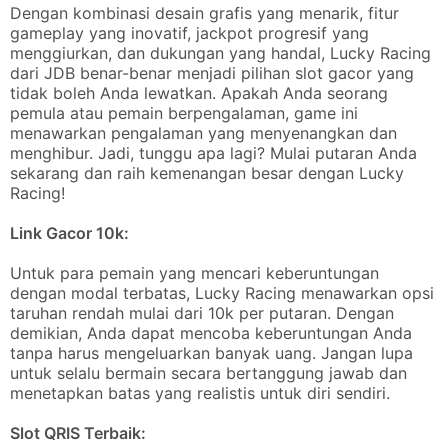
Dengan kombinasi desain grafis yang menarik, fitur
gameplay yang inovatif, jackpot progresif yang
menggiurkan, dan dukungan yang handal, Lucky Racing
dari JDB benar-benar menjadi pilihan slot gacor yang
tidak boleh Anda lewatkan. Apakah Anda seorang
pemula atau pemain berpengalaman, game ini
menawarkan pengalaman yang menyenangkan dan
menghibur. Jadi, tunggu apa lagi? Mulai putaran Anda
sekarang dan raih kemenangan besar dengan Lucky
Racing!
Link Gacor 10k:
Untuk para pemain yang mencari keberuntungan
dengan modal terbatas, Lucky Racing menawarkan opsi
taruhan rendah mulai dari 10k per putaran. Dengan
demikian, Anda dapat mencoba keberuntungan Anda
tanpa harus mengeluarkan banyak uang. Jangan lupa
untuk selalu bermain secara bertanggung jawab dan
menetapkan batas yang realistis untuk diri sendiri.
Slot QRIS Terbaik: