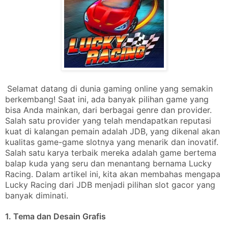
Selamat datang di dunia gaming online yang semakin
berkembang! Saat ini, ada banyak pilihan game yang
bisa Anda mainkan, dari berbagai genre dan provider.
Salah satu provider yang telah mendapatkan reputasi
kuat di kalangan pemain adalah JDB, yang dikenal akan
kualitas game-game slotnya yang menarik dan inovatif.
Salah satu karya terbaik mereka adalah game bertema
balap kuda yang seru dan menantang bernama Lucky
Racing. Dalam artikel ini, kita akan membahas mengapa
Lucky Racing dari JDB menjadi pilihan slot gacor yang
banyak diminati.
1. Tema dan Desain Grafis