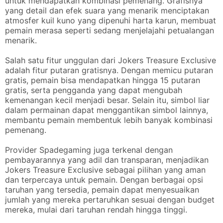
untuk mendapatkan kombinasi pemenang. Grafisnya
yang detail dan efek suara yang menarik menciptakan
atmosfer kuil kuno yang dipenuhi harta karun, membuat
pemain merasa seperti sedang menjelajahi petualangan
menarik.
Salah satu fitur unggulan dari Jokers Treasure Exclusive
adalah fitur putaran gratisnya. Dengan memicu putaran
gratis, pemain bisa mendapatkan hingga 15 putaran
gratis, serta pengganda yang dapat mengubah
kemenangan kecil menjadi besar. Selain itu, simbol liar
dalam permainan dapat menggantikan simbol lainnya,
membantu pemain membentuk lebih banyak kombinasi
pemenang.
Provider Spadegaming juga terkenal dengan
pembayarannya yang adil dan transparan, menjadikan
Jokers Treasure Exclusive sebagai pilihan yang aman
dan terpercaya untuk pemain. Dengan berbagai opsi
taruhan yang tersedia, pemain dapat menyesuaikan
jumlah yang mereka pertaruhkan sesuai dengan budget
mereka, mulai dari taruhan rendah hingga tinggi.