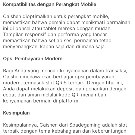
Kompatibilitas dengan Perangkat Mobile
Caishen dioptimalkan untuk perangkat mobile,
memastikan bahwa pemain dapat menikmati permainan
ini di ponsel atau tablet mereka dengan mudah.
Tampilan responsif dan performa yang lancar
memastikan bahwa setiap sesi permainan tetap
menyenangkan, kapan saja dan di mana saja.
Opsi Pembayaran Modern
Bagi Anda yang mencari kenyamanan dalam transaksi,
Caishen menawarkan berbagai opsi pembayaran
modern, termasuk slot QRIS terbaik. Dengan fitur ini,
Anda dapat melakukan deposit dan penarikan dengan
cepat dan aman melalui kode QR, menambah
kenyamanan bermain di platform.
Kesimpulan
Kesimpulannya, Caishen dari Spadegaming adalah slot
terbaik dengan tema kebahagiaan dan keberuntungan