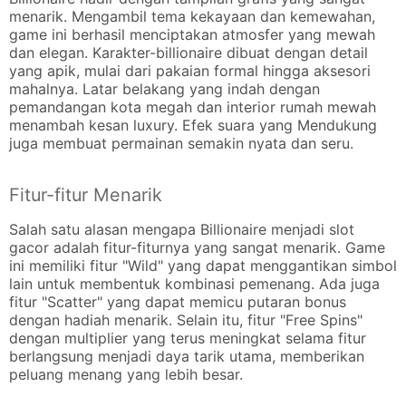
menarik. Mengambil tema kekayaan dan kemewahan,
game ini berhasil menciptakan atmosfer yang mewah
dan elegan. Karakter-billionaire dibuat dengan detail
yang apik, mulai dari pakaian formal hingga aksesori
mahalnya. Latar belakang yang indah dengan
pemandangan kota megah dan interior rumah mewah
menambah kesan luxury. Efek suara yang Mendukung
juga membuat permainan semakin nyata dan seru.
Fitur-fitur Menarik
Salah satu alasan mengapa Billionaire menjadi slot
gacor adalah fitur-fiturnya yang sangat menarik. Game
ini memiliki fitur "Wild" yang dapat menggantikan simbol
lain untuk membentuk kombinasi pemenang. Ada juga
fitur "Scatter" yang dapat memicu putaran bonus
dengan hadiah menarik. Selain itu, fitur "Free Spins"
dengan multiplier yang terus meningkat selama fitur
berlangsung menjadi daya tarik utama, memberikan
peluang menang yang lebih besar.