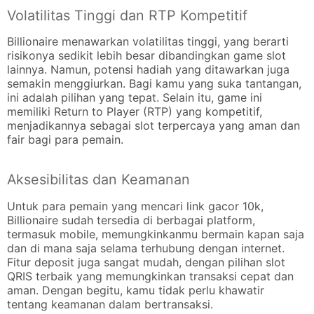
Volatilitas Tinggi dan RTP Kompetitif
Billionaire menawarkan volatilitas tinggi, yang berarti
risikonya sedikit lebih besar dibandingkan game slot
lainnya. Namun, potensi hadiah yang ditawarkan juga
semakin menggiurkan. Bagi kamu yang suka tantangan,
ini adalah pilihan yang tepat. Selain itu, game ini
memiliki Return to Player (RTP) yang kompetitif,
menjadikannya sebagai slot terpercaya yang aman dan
fair bagi para pemain.
Aksesibilitas dan Keamanan
Untuk para pemain yang mencari link gacor 10k,
Billionaire sudah tersedia di berbagai platform,
termasuk mobile, memungkinkanmu bermain kapan saja
dan di mana saja selama terhubung dengan internet.
Fitur deposit juga sangat mudah, dengan pilihan slot
QRIS terbaik yang memungkinkan transaksi cepat dan
aman. Dengan begitu, kamu tidak perlu khawatir
tentang keamanan dalam bertransaksi.