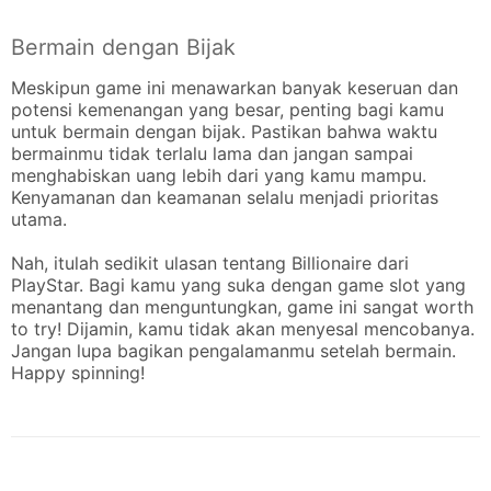
Bermain dengan Bijak
Meskipun game ini menawarkan banyak keseruan dan
potensi kemenangan yang besar, penting bagi kamu
untuk bermain dengan bijak. Pastikan bahwa waktu
bermainmu tidak terlalu lama dan jangan sampai
menghabiskan uang lebih dari yang kamu mampu.
Kenyamanan dan keamanan selalu menjadi prioritas
utama.
Nah, itulah sedikit ulasan tentang Billionaire dari
PlayStar. Bagi kamu yang suka dengan game slot yang
menantang dan menguntungkan, game ini sangat worth
to try! Dijamin, kamu tidak akan menyesal mencobanya.
Jangan lupa bagikan pengalamanmu setelah bermain.
Happy spinning!