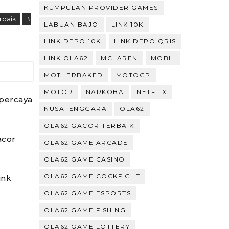
KUMPULAN PROVIDER GAMES
erbaik
#
LABUAN BAJO
LINK 10K
LINK DEPO 10K
LINK DEPO QRIS
LINK OLA62
MCLAREN
MOBIL
MOTHERBAKED
MOTOGP
MOTOR
NARKOBA
NETFLIX
rpercaya
NUSATENGGARA
OLA62
OLA62 GACOR TERBAIK
acor
OLA62 GAME ARCADE
OLA62 GAME CASINO
OLA62 GAME COCKFIGHT
ink
OLA62 GAME ESPORTS
OLA62 GAME FISHING
OLA62 GAME LOTTERY