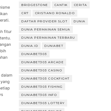
BRIDGESTONE
CANTIK
CERITA
nisme
ikan
CR7
CRISTIANO RONALDO
rati.
DAFTAR PROVIDER SLOT
DUNIA
DUNIA PERMAINAN SEMUA
h fitur
tentu.
DUNIA PERMAINAN TERBARU
nangan
DUNIA.ID
DUNIABET
bih
DUNIABET303
ahan
DUNIABET303 ARCADE
DUNIABET303 CASINO
t dalam
DUNIABET303 COCKFIGHT
 yang
DUNIABET303 FISHING
etiap
ys
DUNIABET303 INFO
DUNIABET303 LOTTERY