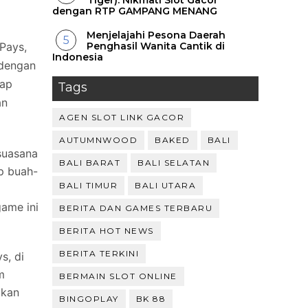
dengan RTP GAMPANG MENANG
Menjelajahi Pesona Daerah
Pays,
Penghasil Wanita Cantik di
Indonesia
 dengan
iap
Tags
an
AGEN SLOT LINK GACOR
AUTUMNWOOD
BAKED
BALI
suasana
BALI BARAT
BALI SELATAN
p buah-
BALI TIMUR
BALI UTARA
ame ini
BERITA DAN GAMES TERBARU
BERITA HOT NEWS
BERITA TERKINI
s, di
m
BERMAIN SLOT ONLINE
lkan
BINGOPLAY
BK 88