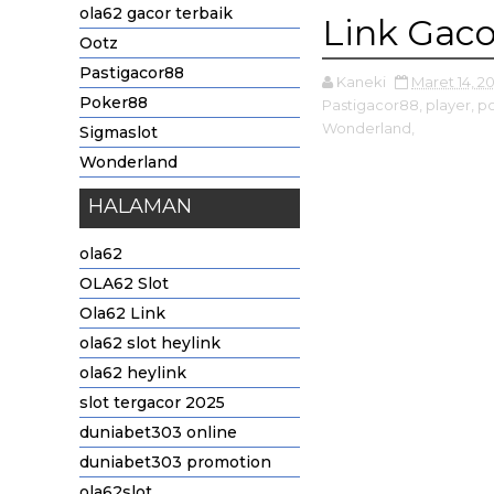
ola62 gacor terbaik
Link Gaco
Ootz
Pastigacor88
Kaneki
Maret 14, 2
Poker88
Pastigacor88,
player,
p
Wonderland,
Sigmaslot
Wonderland
HALAMAN
ola62
OLA62 Slot
Ola62 Link
ola62 slot heylink
ola62 heylink
slot tergacor 2025
duniabet303 online
duniabet303 promotion
ola62slot