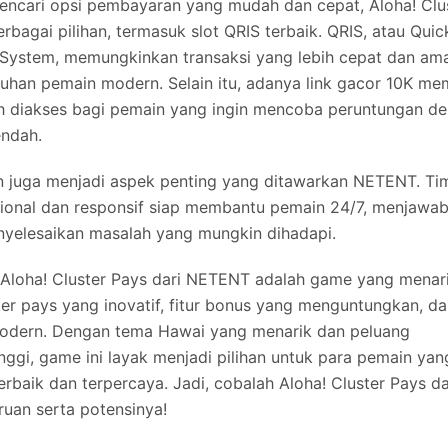
ncari opsi pembayaran yang mudah dan cepat, Aloha! Clu
bagai pilihan, termasuk slot QRIS terbaik. QRIS, atau Quic
System, memungkinkan transaksi yang lebih cepat dan am
uhan pemain modern. Selain itu, adanya link gacor 10K m
h diakses bagi pemain yang ingin mencoba peruntungan d
endah.
 juga menjadi aspek penting yang ditawarkan NETENT. Ti
ional dan responsif siap membantu pemain 24/7, menjawa
yelesaikan masalah yang mungkin dihadapi.
 Aloha! Cluster Pays dari NETENT adalah game yang menar
er pays yang inovatif, fitur bonus yang menguntungkan, da
dern. Dengan tema Hawai yang menarik dan peluang
ggi, game ini layak menjadi pilihan untuk para pemain yan
erbaik dan terpercaya. Jadi, cobalah Aloha! Cluster Pays d
ruan serta potensinya!