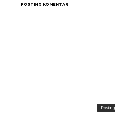
POSTING KOMENTAR
Postin