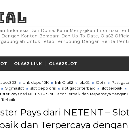
IAL
 Dari Indonesia Dan Dunia. Kami Menyajikan Informasi Te
ta. Dengan Konten Beragam Dan Up-To-Date, Ola62 Offici
rgabunglah Untuk Tetap Terhubung Dengan Berita Penti
LOT
OLA62 LINK
OLA62SLOT
iabet303
Link depo 10K
link Ola62
ola62
Ootz
Pastigac
Sigmaslot
slot depo qris
slot gacor terbaik
slot terbaik
luster Pays dari NETENT – Slot Gacor Terbaik dan Terpercaya dengan 
 Terbaik
uster Pays dari NETENT – Slo
baik dan Terpercaya dengan