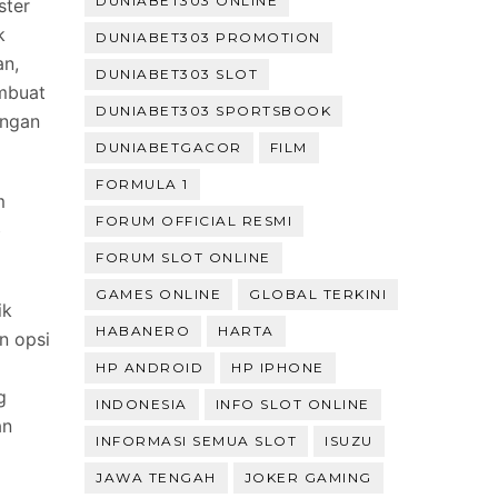
DUNIABET303 ONLINE
ster
k
DUNIABET303 PROMOTION
an,
DUNIABET303 SLOT
embuat
DUNIABET303 SPORTSBOOK
engan
DUNIABETGACOR
FILM
FORMULA 1
m
FORUM OFFICIAL RESMI
b
FORUM SLOT ONLINE
GAMES ONLINE
GLOBAL TERKINI
ik
HABANERO
HARTA
n opsi
HP ANDROID
HP IPHONE
g
INDONESIA
INFO SLOT ONLINE
an
INFORMASI SEMUA SLOT
ISUZU
JAWA TENGAH
JOKER GAMING