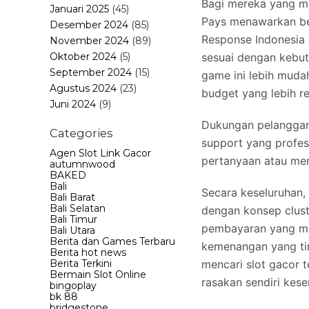
Bagi mereka yang me
Januari 2025
(45)
Pays menawarkan ber
Desember 2024
(85)
Response Indonesia 
November 2024
(89)
Oktober 2024
(5)
sesuai dengan kebut
September 2024
(15)
game ini lebih muda
Agustus 2024
(23)
budget yang lebih r
Juni 2024
(9)
Dukungan pelanggan
Categories
support yang profes
Agen Slot Link Gacor
pertanyaan atau men
autumnwood
BAKED
Bali
Secara keseluruhan,
Bali Barat
Bali Selatan
dengan konsep clust
Bali Timur
pembayaran yang mo
Bali Utara
Berita dan Games Terbaru
kemenangan yang tin
Berita hot news
Berita Terkini
mencari slot gacor t
Bermain Slot Online
rasakan sendiri kese
bingoplay
bk 88
bridgestone