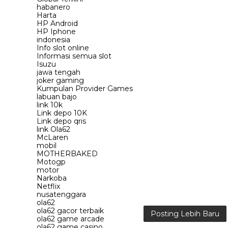
habanero
Harta
HP Android
HP Iphone
indonesia
Info slot online
Informasi semua slot
Isuzu
jawa tengah
joker gaming
Kumpulan Provider Games
labuan bajo
link 10k
Link depo 10K
Link depo qris
link Ola62
McLaren
mobil
MOTHERBAKED
Motogp
motor
Narkoba
Netflix
nusatenggara
ola62
ola62 gacor terbaik
Posting Lebih Baru
ola62 game arcade
ola62 game casino