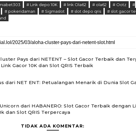
uniabet303
# Link depo 10K
# link Ola62
# ola62
# Ootz
#
# pokeridaman
# Sigmaslot
# slot depo qris
# slot gacor t
and
Cluster Pays dari NETENT – Slot Gacor Terbaik dan Te
Link Gacor 10K dan Slot QRIS Terbaik
us dari NET ENT: Petualangan Menarik di Dunia Slot G
Unicorn dari HABANERO: Slot Gacor Terbaik dengan L
0k dan Slot QRIS Terpercaya
TIDAK ADA KOMENTAR: