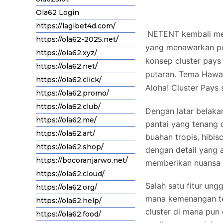
Ola62 Login
https://lagibet4d.com/
NETENT kembali mem
https://ola62-2025.net/
yang menawarkan pe
https://ola62.xyz/
konsep cluster pay
https://ola62.net/
putaran. Tema Hawa
https://ola62.click/
Aloha! Cluster Pays 
https://ola62.promo/
https://ola62.club/
Dengan latar belaka
https://ola62.me/
pantai yang tenang
https://ola62.art/
buahan tropis, hibi
https://ola62.shop/
dengan detail yang 
https://bocoranjarwo.net/
memberikan nuansa 
https://ola62.cloud/
Salah satu fitur ung
https://ola62.org/
mana kemenangan ter
https://ola62.help/
cluster di mana pun 
https://ola62.food/