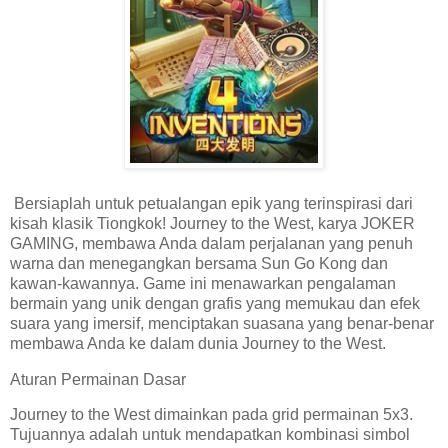
Bersiaplah untuk petualangan epik yang terinspirasi dari
kisah klasik Tiongkok! Journey to the West, karya JOKER
GAMING, membawa Anda dalam perjalanan yang penuh
warna dan menegangkan bersama Sun Go Kong dan
kawan-kawannya. Game ini menawarkan pengalaman
bermain yang unik dengan grafis yang memukau dan efek
suara yang imersif, menciptakan suasana yang benar-benar
membawa Anda ke dalam dunia Journey to the West.
Aturan Permainan Dasar
Journey to the West dimainkan pada grid permainan 5x3.
Tujuannya adalah untuk mendapatkan kombinasi simbol