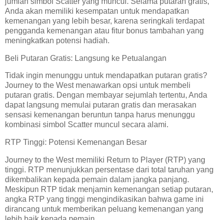
jumlah simbol Scatter yang muncul. Selama putaran gratis,
Anda akan memiliki kesempatan untuk mendapatkan
kemenangan yang lebih besar, karena seringkali terdapat
pengganda kemenangan atau fitur bonus tambahan yang
meningkatkan potensi hadiah.
Beli Putaran Gratis: Langsung ke Petualangan
Tidak ingin menunggu untuk mendapatkan putaran gratis?
Journey to the West menawarkan opsi untuk membeli
putaran gratis. Dengan membayar sejumlah tertentu, Anda
dapat langsung memulai putaran gratis dan merasakan
sensasi kemenangan beruntun tanpa harus menunggu
kombinasi simbol Scatter muncul secara alami.
RTP Tinggi: Potensi Kemenangan Besar
Journey to the West memiliki Return to Player (RTP) yang
tinggi. RTP menunjukkan persentase dari total taruhan yang
dikembalikan kepada pemain dalam jangka panjang.
Meskipun RTP tidak menjamin kemenangan setiap putaran,
angka RTP yang tinggi mengindikasikan bahwa game ini
dirancang untuk memberikan peluang kemenangan yang
lebih baik kepada pemain.