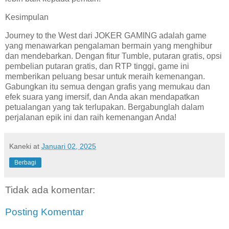
Kesimpulan
Journey to the West dari JOKER GAMING adalah game
yang menawarkan pengalaman bermain yang menghibur
dan mendebarkan. Dengan fitur Tumble, putaran gratis, opsi
pembelian putaran gratis, dan RTP tinggi, game ini
memberikan peluang besar untuk meraih kemenangan.
Gabungkan itu semua dengan grafis yang memukau dan
efek suara yang imersif, dan Anda akan mendapatkan
petualangan yang tak terlupakan. Bergabunglah dalam
perjalanan epik ini dan raih kemenangan Anda!
Kaneki
at
Januari 02, 2025
Berbagi
Tidak ada komentar:
Posting Komentar