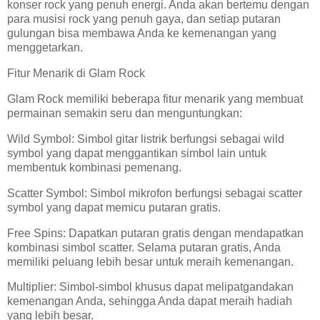
konser rock yang penuh energi. Anda akan bertemu dengan
para musisi rock yang penuh gaya, dan setiap putaran
gulungan bisa membawa Anda ke kemenangan yang
menggetarkan.
Fitur Menarik di Glam Rock
Glam Rock memiliki beberapa fitur menarik yang membuat
permainan semakin seru dan menguntungkan:
Wild Symbol: Simbol gitar listrik berfungsi sebagai wild
symbol yang dapat menggantikan simbol lain untuk
membentuk kombinasi pemenang.
Scatter Symbol: Simbol mikrofon berfungsi sebagai scatter
symbol yang dapat memicu putaran gratis.
Free Spins: Dapatkan putaran gratis dengan mendapatkan
kombinasi simbol scatter. Selama putaran gratis, Anda
memiliki peluang lebih besar untuk meraih kemenangan.
Multiplier: Simbol-simbol khusus dapat melipatgandakan
kemenangan Anda, sehingga Anda dapat meraih hadiah
yang lebih besar.