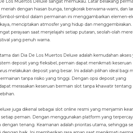
ia De Los Muertos Deluxe sangat memukau. Latar belakang perm
meriah dengan hiasan bunga, tengkorak berwarna-warni, dan l
. Simbol-simbol dalam permainan ini menggambarkan elemen-
 kaya, menciptakan atmosfer yang hidup dan menggembirakan
at perayaan saat menjelajahi setiap putaran, seolah-olah mere
stival yang penuh warna.
 utama dari Dia De Los Muertos Deluxe adalah kemudahan akses
stem deposit yang fleksibel, pemain dapat menikmati keseruan
rus melakukan deposit yang besar. Ini adalah pilihan ideal bagi
rmainan tanpa risiko yang tinggi. Dengan opsi deposit yang
 dapat merasakan keseruan bermain slot tanpa khawatir tentang
ebihan.
eluxe juga dikenal sebagai slot online resmi yang menjamin ke
setiap pemain. Dengan menggunakan platform yang terpercay
 dengan tenang. Keamanan adalah prioritas utama, sehingga 
gi dengan baik. Ini memberikan rasa aman saat menikmati perm