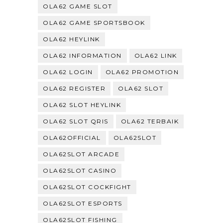
OLA62 GAME SLOT
OLA62 GAME SPORTSBOOK
OLA62 HEYLINK
OLA62 INFORMATION
OLA62 LINK
OLA62 LOGIN
OLA62 PROMOTION
OLA62 REGISTER
OLA62 SLOT
OLA62 SLOT HEYLINK
OLA62 SLOT QRIS
OLA62 TERBAIK
OLA62OFFICIAL
OLA62SLOT
OLA62SLOT ARCADE
OLA62SLOT CASINO
OLA62SLOT COCKFIGHT
OLA62SLOT ESPORTS
OLA62SLOT FISHING