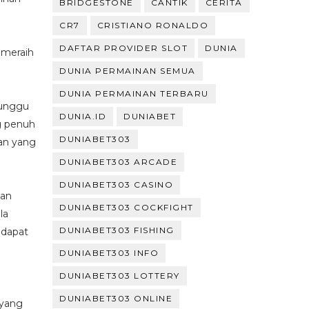
BRIDGESTONE
CANTIK
CERITA
CR7
CRISTIANO RONALDO
DAFTAR PROVIDER SLOT
DUNIA
 meraih
DUNIA PERMAINAN SEMUA
DUNIA PERMAINAN TERBARU
nunggu
DUNIA.ID
DUNIABET
g penuh
DUNIABET303
an yang
DUNIABET303 ARCADE
DUNIABET303 CASINO
kan
DUNIABET303 COCKFIGHT
la
DUNIABET303 FISHING
 dapat
DUNIABET303 INFO
DUNIABET303 LOTTERY
DUNIABET303 ONLINE
 yang