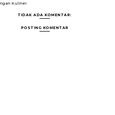
ngan Kuliner
TIDAK ADA KOMENTAR:
POSTING KOMENTAR