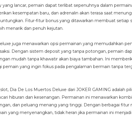
 yang lancar, pemain dapat terlibat sepenuhnya dalam permain
rikan kesempatan baru, dan adrenalin akan terasa saat menun
ntungkan. Fitur-fitur bonus yang ditawarkan membuat setiap s
ih menarik dan penuh kejutan.
Deluxe juga menawarkan opsi permainan yang memudahkan pe
saksi. Dengan sistem deposit yang tanpa potongan, pemain dap
ngan mudah tanpa khawatir akan biaya tambahan. Ini memberi
i pemain yang ingin fokus pada pengalaman bermain tanpa te
slot, Dia De Los Muertos Deluxe dari JOKER GAMING adalah pil
cari hiburan dan kesenangan. Permainan ini menawarkan kombi
angan, dan peluang menang yang tinggi. Dengan berbagai fitur
n yang menyenangkan, tidak heran jika permainan ini menjadi 