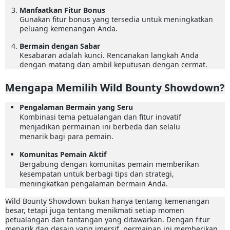
Manfaatkan Fitur Bonus
Gunakan fitur bonus yang tersedia untuk meningkatkan
peluang kemenangan Anda.
Bermain dengan Sabar
Kesabaran adalah kunci. Rencanakan langkah Anda
dengan matang dan ambil keputusan dengan cermat.
Mengapa Memilih Wild Bounty Showdown?
Pengalaman Bermain yang Seru
Kombinasi tema petualangan dan fitur inovatif
menjadikan permainan ini berbeda dan selalu
menarik bagi para pemain.
Komunitas Pemain Aktif
Bergabung dengan komunitas pemain memberikan
kesempatan untuk berbagi tips dan strategi,
meningkatkan pengalaman bermain Anda.
Wild Bounty Showdown bukan hanya tentang kemenangan
besar, tetapi juga tentang menikmati setiap momen
petualangan dan tantangan yang ditawarkan. Dengan fitur
menarik dan desain yang imersif, permainan ini memberikan