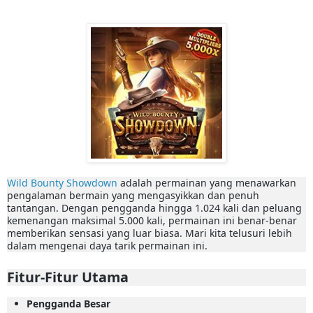
Wild Bounty Showdown
adalah permainan yang menawarkan
pengalaman bermain yang mengasyikkan dan penuh
tantangan. Dengan pengganda hingga 1.024 kali dan peluang
kemenangan maksimal 5.000 kali, permainan ini benar-benar
memberikan sensasi yang luar biasa. Mari kita telusuri lebih
dalam mengenai daya tarik permainan ini.
Fitur-Fitur Utama
Pengganda Besar