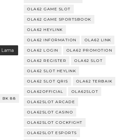
OLA62 GAME SLOT
OLA62 GAME SPORTSBOOK
OLA62 HEYLINK
OLA62 INFORMATION
OLA62 LINK
g Lama
OLA62 LOGIN
OLA62 PROMOTION
OLA62 REGISTER
OLA62 SLOT
OLA62 SLOT HEYLINK
OLA62 SLOT QRIS
OLA62 TERBAIK
OLA62OFFICIAL
OLA62SLOT
BK 88
OLA62SLOT ARCADE
OLA62SLOT CASINO
OLA62SLOT COCKFIGHT
OLA62SLOT ESPORTS