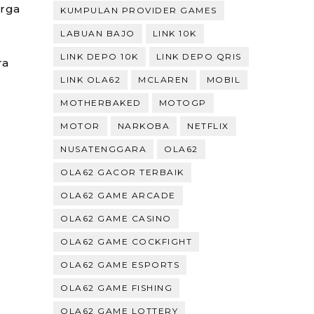
arga
KUMPULAN PROVIDER GAMES
LABUAN BAJO
LINK 10K
LINK DEPO 10K
LINK DEPO QRIS
ra
LINK OLA62
MCLAREN
MOBIL
MOTHERBAKED
MOTOGP
MOTOR
NARKOBA
NETFLIX
NUSATENGGARA
OLA62
OLA62 GACOR TERBAIK
OLA62 GAME ARCADE
OLA62 GAME CASINO
OLA62 GAME COCKFIGHT
OLA62 GAME ESPORTS
OLA62 GAME FISHING
OLA62 GAME LOTTERY