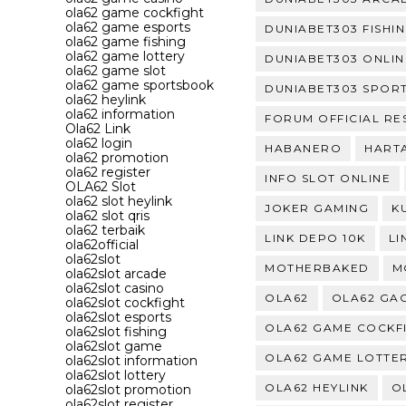
ola62 game cockfight
ola62 game esports
DUNIABET303 FISHI
ola62 game fishing
ola62 game lottery
DUNIABET303 ONLIN
ola62 game slot
ola62 game sportsbook
DUNIABET303 SPOR
ola62 heylink
ola62 information
FORUM OFFICIAL RE
Ola62 Link
ola62 login
HABANERO
HART
ola62 promotion
ola62 register
INFO SLOT ONLINE
OLA62 Slot
ola62 slot heylink
JOKER GAMING
K
ola62 slot qris
ola62 terbaik
LINK DEPO 10K
LI
ola62official
ola62slot
MOTHERBAKED
M
ola62slot arcade
ola62slot casino
OLA62
OLA62 GA
ola62slot cockfight
ola62slot esports
OLA62 GAME COCKF
ola62slot fishing
ola62slot game
OLA62 GAME LOTTE
ola62slot information
ola62slot lottery
OLA62 HEYLINK
O
ola62slot promotion
ola62slot register