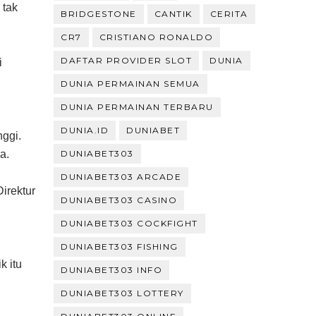
 tak
BRIDGESTONE
CANTIK
CERITA
CR7
CRISTIANO RONALDO
DAFTAR PROVIDER SLOT
DUNIA
i
DUNIA PERMAINAN SEMUA
DUNIA PERMAINAN TERBARU
DUNIA.ID
DUNIABET
nggi.
a.
DUNIABET303
DUNIABET303 ARCADE
irektur
DUNIABET303 CASINO
DUNIABET303 COCKFIGHT
DUNIABET303 FISHING
k itu
DUNIABET303 INFO
DUNIABET303 LOTTERY