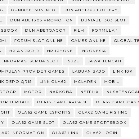
NG
DUNIABET303 INFO
DUNIABET303 LOTTERY
E
DUNIABET303 PROMOTION
DUNIABET303 SLOT
TSBOOK
DUNIABETGACOR
FILM
FORMULA 1
SMI
FORUM SLOT ONLINE
GAMES ONLINE
GLOBAL TE
A
HP ANDROID
HP IPHONE
INDONESIA
INFORMASI SEMUA SLOT
ISUZU
JAWA TENGAH
UMPULAN PROVIDER GAMES
LABUAN BAJO
LINK 10K
NK DEPO QRIS
LINK OLA62
MCLAREN
MOBIL
OTOGP
MOTOR
NARKOBA
NETFLIX
NUSATENGGA
COR TERBAIK
OLA62 GAME ARCADE
OLA62 GAME CAS
IGHT
OLA62 GAME ESPORTS
OLA62 GAME FISHING
RY
OLA62 GAME SLOT
OLA62 GAME SPORTSBOOK
LA62 INFORMATION
OLA62 LINK
OLA62 LOGIN