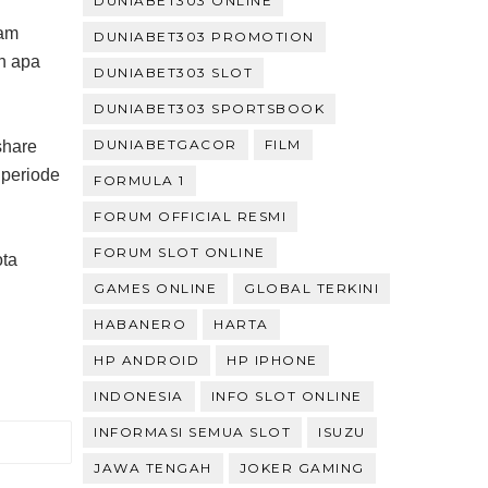
DUNIABET303 ONLINE
lam
DUNIABET303 PROMOTION
n apa
DUNIABET303 SLOT
DUNIABET303 SPORTSBOOK
DUNIABETGACOR
FILM
share
 periode
FORMULA 1
FORUM OFFICIAL RESMI
FORUM SLOT ONLINE
ota
GAMES ONLINE
GLOBAL TERKINI
HABANERO
HARTA
HP ANDROID
HP IPHONE
INDONESIA
INFO SLOT ONLINE
INFORMASI SEMUA SLOT
ISUZU
JAWA TENGAH
JOKER GAMING