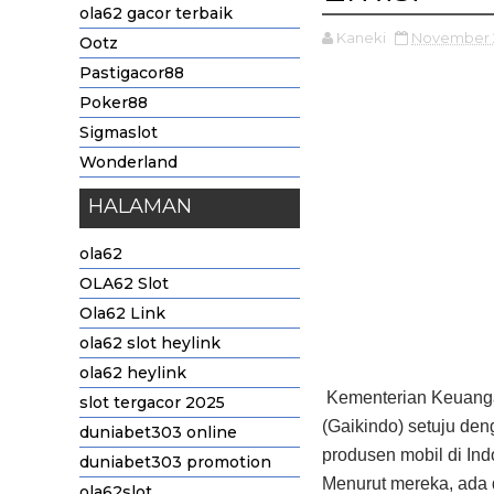
ola62 gacor terbaik
Kaneki
November 2
Ootz
Pastigacor88
Poker88
Sigmaslot
Wonderland
HALAMAN
ola62
OLA62 Slot
Ola62 Link
ola62 slot heylink
ola62 heylink
Kementerian Keuanga
slot tergacor 2025
(Gaikindo) setuju de
duniabet303 online
produsen mobil di In
duniabet303 promotion
Menurut mereka, ada 
ola62slot