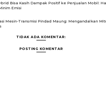
brid Bisa Kasih Dampak Positif ke Penjualan Mobil: H
inim Emisi
kasi Mesin-Transmisi Pindad Maung: Mengandalkan Mit
s
TIDAK ADA KOMENTAR:
POSTING KOMENTAR