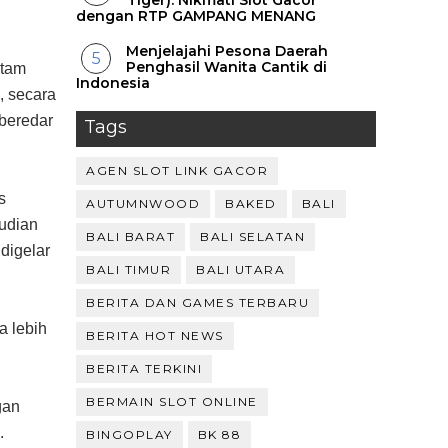
dengan RTP GAMPANG MENANG
Menjelajahi Pesona Daerah
Penghasil Wanita Cantik di
stam
Indonesia
, secara
 beredar
Tags
AGEN SLOT LINK GACOR
s
AUTUMNWOOD
BAKED
BALI
udian
BALI BARAT
BALI SELATAN
digelar
BALI TIMUR
BALI UTARA
BERITA DAN GAMES TERBARU
a lebih
BERITA HOT NEWS
BERITA TERKINI
BERMAIN SLOT ONLINE
gan
.
BINGOPLAY
BK 88