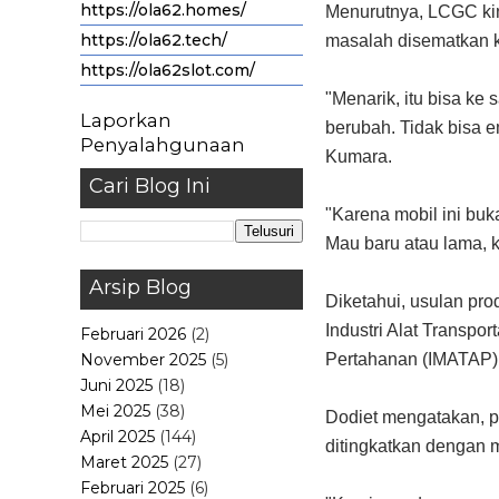
https://ola62.homes/
Menurutnya, LCGC kini
https://ola62.tech/
masalah disematkan k
https://ola62slot.com/
"Menarik, itu bisa ke
Laporkan
berubah. Tidak bisa e
Penyalahgunaan
Kumara.
Cari Blog Ini
"Karena mobil ini buk
Mau baru atau lama, k
Arsip Blog
Diketahui, usulan pr
Industri Alat Transport
Februari 2026
(2)
November 2025
(5)
Pertahanan (IMATAP)
Juni 2025
(18)
Mei 2025
(38)
Dodiet mengatakan, pe
April 2025
(144)
ditingkatkan dengan m
Maret 2025
(27)
Februari 2025
(6)