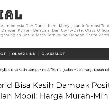
IAL
 Dari Indonesia Dan Dunia. Kami Menyajikan Informasi Te
ta. Dengan Konten Beragam Dan Up-To-Date, Ola62 Offici
rgabunglah Untuk Tetap Terhubung Dengan Berita Penti
LOT
OLA62 LINK
OLA62SLOT
Hybrid Bisa Kasih Dampak Positif ke Penjualan Mobil: Harga Murah-M
id Bisa Kasih Dampak Posit
alan Mobil: Harga Murah-Mi