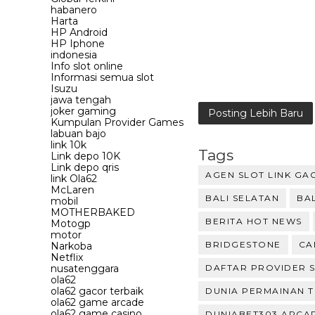
habanero
Harta
HP Android
HP Iphone
indonesia
Info slot online
Informasi semua slot
Isuzu
jawa tengah
joker gaming
Posting Lebih Baru
Kumpulan Provider Games
labuan bajo
link 10k
Tags
Link depo 10K
Link depo qris
AGEN SLOT LINK GA
link Ola62
McLaren
BALI SELATAN
BAL
mobil
MOTHERBAKED
BERITA HOT NEWS
Motogp
motor
BRIDGESTONE
CA
Narkoba
Netflix
nusatenggara
DAFTAR PROVIDER 
ola62
ola62 gacor terbaik
DUNIA PERMAINAN 
ola62 game arcade
ola62 game casino
DUNIABET303 ARCA