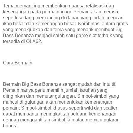
Tema memancing memberikan nuansa relaksasi dan
kesenangan pada permainan ini. Pemain akan merasa
seperti sedang memancing di danau yang indah, mencari
ikan besar dan kemenangan besar. Kombinasi antara grafis
yang menakjubkan dan tema yang menarik membuat Big
Bass Bonanza menjadi salah satu game slot terbaik yang
tersedia di OLA62.
Cara Bermain
Bermain Big Bass Bonanza sangat mudah dan intuitif.
Pemain hanya perlu memilih jumlah taruhan yang
diinginkan dan memutar gulungan. Simbol-simbol yang
muncul di gulungan akan menentukan kemenangan
pemain. Simbol-simbol khusus seperti wild dan scatter
dapat membantu meningkatkan peluang kemenangan
dengan menggantikan simbol lain atau memicu putaran
bonus.