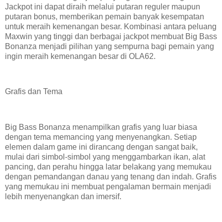
Jackpot ini dapat diraih melalui putaran reguler maupun
putaran bonus, memberikan pemain banyak kesempatan
untuk meraih kemenangan besar. Kombinasi antara peluang
Maxwin yang tinggi dan berbagai jackpot membuat Big Bass
Bonanza menjadi pilihan yang sempurna bagi pemain yang
ingin meraih kemenangan besar di OLA62.
Grafis dan Tema
Big Bass Bonanza menampilkan grafis yang luar biasa
dengan tema memancing yang menyenangkan. Setiap
elemen dalam game ini dirancang dengan sangat baik,
mulai dari simbol-simbol yang menggambarkan ikan, alat
pancing, dan perahu hingga latar belakang yang memukau
dengan pemandangan danau yang tenang dan indah. Grafis
yang memukau ini membuat pengalaman bermain menjadi
lebih menyenangkan dan imersif.