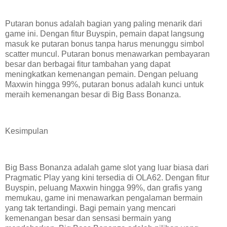
Putaran bonus adalah bagian yang paling menarik dari
game ini. Dengan fitur Buyspin, pemain dapat langsung
masuk ke putaran bonus tanpa harus menunggu simbol
scatter muncul. Putaran bonus menawarkan pembayaran
besar dan berbagai fitur tambahan yang dapat
meningkatkan kemenangan pemain. Dengan peluang
Maxwin hingga 99%, putaran bonus adalah kunci untuk
meraih kemenangan besar di Big Bass Bonanza.
Kesimpulan
Big Bass Bonanza adalah game slot yang luar biasa dari
Pragmatic Play yang kini tersedia di OLA62. Dengan fitur
Buyspin, peluang Maxwin hingga 99%, dan grafis yang
memukau, game ini menawarkan pengalaman bermain
yang tak tertandingi. Bagi pemain yang mencari
kemenangan besar dan sensasi bermain yang