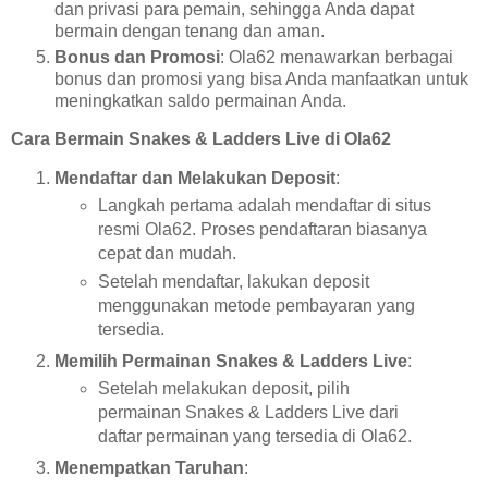
dan privasi para pemain, sehingga Anda dapat
bermain dengan tenang dan aman.
Bonus dan Promosi
: Ola62 menawarkan berbagai
bonus dan promosi yang bisa Anda manfaatkan untuk
meningkatkan saldo permainan Anda.
Cara Bermain Snakes & Ladders Live di Ola62
Mendaftar dan Melakukan Deposit
:
Langkah pertama adalah mendaftar di situs
resmi Ola62. Proses pendaftaran biasanya
cepat dan mudah.
Setelah mendaftar, lakukan deposit
menggunakan metode pembayaran yang
tersedia.
Memilih Permainan Snakes & Ladders Live
:
Setelah melakukan deposit, pilih
permainan Snakes & Ladders Live dari
daftar permainan yang tersedia di Ola62.
Menempatkan Taruhan
: