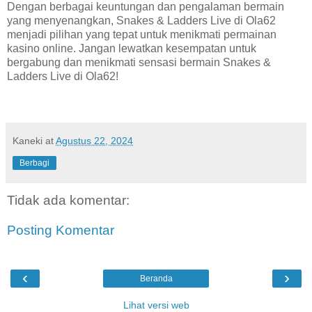
Dengan berbagai keuntungan dan pengalaman bermain
yang menyenangkan, Snakes & Ladders Live di Ola62
menjadi pilihan yang tepat untuk menikmati permainan
kasino online. Jangan lewatkan kesempatan untuk
bergabung dan menikmati sensasi bermain Snakes &
Ladders Live di Ola62!
Kaneki
at
Agustus 22, 2024
Berbagi
Tidak ada komentar:
Posting Komentar
‹
›
Beranda
Lihat versi web