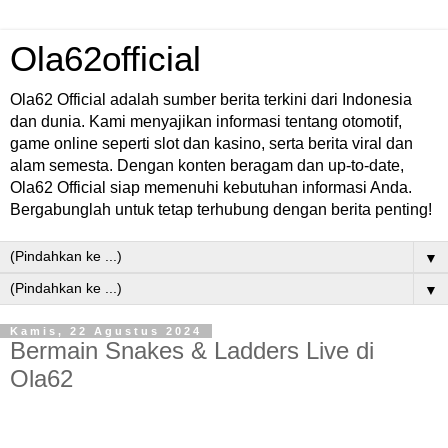
Ola62official
Ola62 Official adalah sumber berita terkini dari Indonesia
dan dunia. Kami menyajikan informasi tentang otomotif,
game online seperti slot dan kasino, serta berita viral dan
alam semesta. Dengan konten beragam dan up-to-date,
Ola62 Official siap memenuhi kebutuhan informasi Anda.
Bergabunglah untuk tetap terhubung dengan berita penting!
▼
▼
Kamis, 22 Agustus 2024
Bermain Snakes & Ladders Live di
Ola62