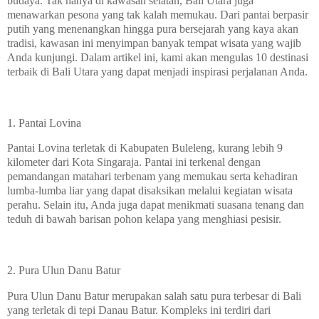
budaya. Tak hanya di kawasan selatan, Bali Utara juga
menawarkan pesona yang tak kalah memukau. Dari pantai berpasir
putih yang menenangkan hingga pura bersejarah yang kaya akan
tradisi, kawasan ini menyimpan banyak tempat wisata yang wajib
Anda kunjungi. Dalam artikel ini, kami akan mengulas 10 destinasi
terbaik di Bali Utara yang dapat menjadi inspirasi perjalanan Anda.
1. Pantai Lovina
Pantai Lovina terletak di Kabupaten Buleleng, kurang lebih 9
kilometer dari Kota Singaraja. Pantai ini terkenal dengan
pemandangan matahari terbenam yang memukau serta kehadiran
lumba-lumba liar yang dapat disaksikan melalui kegiatan wisata
perahu. Selain itu, Anda juga dapat menikmati suasana tenang dan
teduh di bawah barisan pohon kelapa yang menghiasi pesisir.
2. Pura Ulun Danu Batur
Pura Ulun Danu Batur merupakan salah satu pura terbesar di Bali
yang terletak di tepi Danau Batur. Kompleks ini terdiri dari