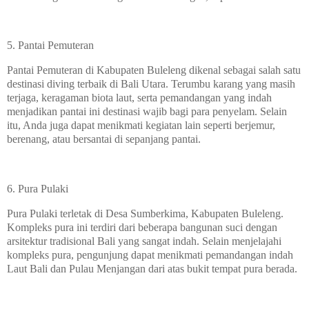
5. Pantai Pemuteran
Pantai Pemuteran di Kabupaten Buleleng dikenal sebagai salah satu
destinasi diving terbaik di Bali Utara. Terumbu karang yang masih
terjaga, keragaman biota laut, serta pemandangan yang indah
menjadikan pantai ini destinasi wajib bagi para penyelam. Selain
itu, Anda juga dapat menikmati kegiatan lain seperti berjemur,
berenang, atau bersantai di sepanjang pantai.
6. Pura Pulaki
Pura Pulaki terletak di Desa Sumberkima, Kabupaten Buleleng.
Kompleks pura ini terdiri dari beberapa bangunan suci dengan
arsitektur tradisional Bali yang sangat indah. Selain menjelajahi
kompleks pura, pengunjung dapat menikmati pemandangan indah
Laut Bali dan Pulau Menjangan dari atas bukit tempat pura berada.